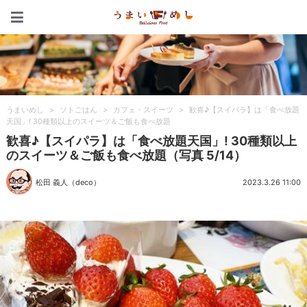
うまいめし
うまいめし
>
ソトごはん
>
カフェ・スイーツ
>
歓喜♪【スイパラ】は「食べ放題
天国」! 30種類以上のスイーツ＆ご飯も食べ放題
歓喜♪【スイパラ】は「食べ放題天国」! 30種類以上
のスイーツ＆ご飯も食べ放題（写真 5/14）
松田 義人（deco）
2023.3.26 11:00