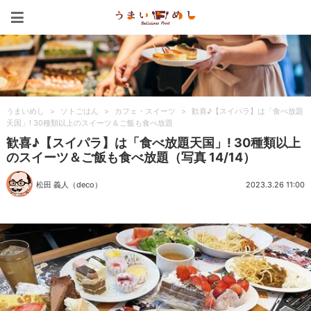
うまいめし
うまいめし
>
ソトごはん
>
カフェ・スイーツ
>
歓喜♪【スイパラ】は「食べ放題
天国」! 30種類以上のスイーツ＆ご飯も食べ放題
歓喜♪【スイパラ】は「食べ放題天国」! 30種類以上
のスイーツ＆ご飯も食べ放題（写真 14/14）
松田 義人（deco）
2023.3.26 11:00