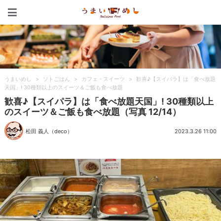
うまいめし
うまいめし
>
ソトごはん
>
カフェ・スイーツ
>
歓喜♪【スイパラ】は「食べ放題
天国」! 30種類以上のスイーツ＆ご飯も食べ放題
歓喜♪【スイパラ】は「食べ放題天国」! 30種類以上
のスイーツ＆ご飯も食べ放題（写真 12/14）
松田 義人（deco）
2023.3.26 11:00