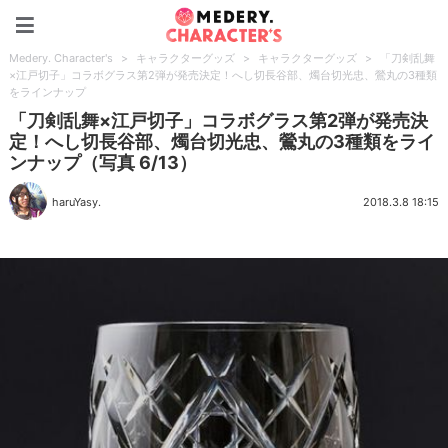
Medery. Character's
Medery. Character's
>
キャラクターグッズ
>
キャラクターグッズ
>
「刀剣乱舞
×江戸切子」コラボグラス第2弾が発売決定！へし切長谷部、燭台切光忠、鶯丸の3種類
をラインナップ
「刀剣乱舞×江戸切子」コラボグラス第2弾が発売決
定！へし切長谷部、燭台切光忠、鶯丸の3種類をライ
ンナップ（写真 6/13）
haruYasy.
2018.3.8 18:15