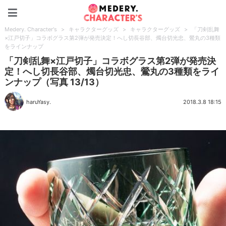
Medery. Character's
Medery. Character's
>
キャラクターグッズ
>
キャラクターグッズ
>
「刀剣乱舞
×江戸切子」コラボグラス第2弾が発売決定！へし切長谷部、燭台切光忠、鶯丸の3種類
をラインナップ
「刀剣乱舞×江戸切子」コラボグラス第2弾が発売決
定！へし切長谷部、燭台切光忠、鶯丸の3種類をライ
ンナップ（写真 13/13）
haruYasy.
2018.3.8 18:15