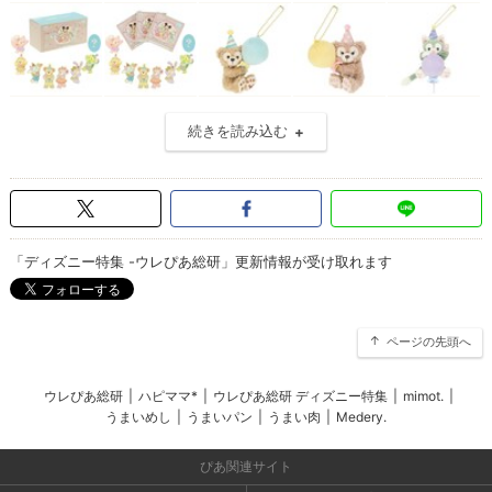
続きを読み込む
「ディズニー特集 -ウレぴあ総研」更新情報が受け取れます
ページの先頭へ
ウレぴあ総研
|
ハピママ*
|
ウレぴあ総研 ディズニー特集
|
mimot.
|
うまいめし
|
うまいパン
|
うまい肉
|
Medery.
ぴあ関連サイト