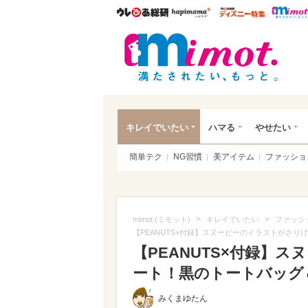
ウレぴあ総研
ハピママ*
ウレぴあ
mim
キレイでいたい
ハマる
やせたい
簡単テク
NG習慣
美アイテム
ファッショ
>
>
mimot.(ミモット)
キレイでいたい
ファッシ
【PEANUTS×付録】スヌーピーのイラストがさ
【PEANUTS×付録】
ート！黒のトートバッグ＆
みくまゆたん