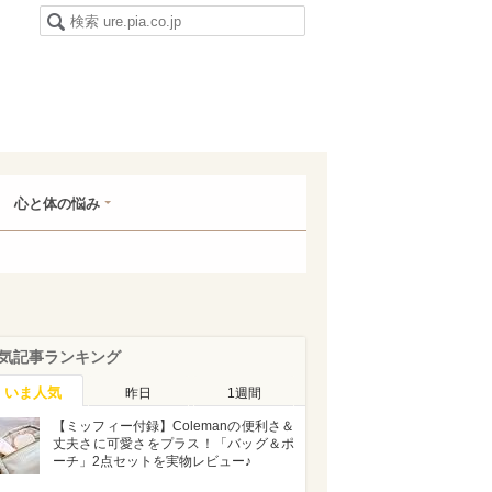
心と体の悩み
気記事ランキング
いま人気
昨日
1週間
【ミッフィー付録】Colemanの便利さ＆
丈夫さに可愛さをプラス！「バッグ＆ポ
ーチ」2点セットを実物レビュー♪