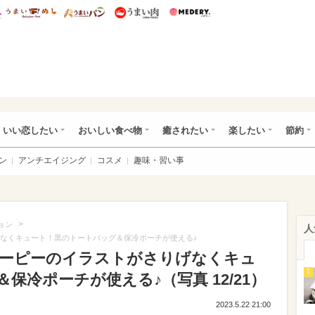
総研 ディズニー特集
mimot.
うまいめし
うまいパン
うまい肉
Medery.
ot.(ミモット)
いい恋したい
おいしい食べ物
癒されたい
楽したい
節約
ン
アンチエイジング
コスメ
趣味・習い事
>
ョン
人
りげなくキュート！黒のトートバッグ＆保冷ポーチが使える♪
スヌーピーのイラストがさりげなくキュ
1
保冷ポーチが使える♪（写真 12/21）
2023.5.22 21:00