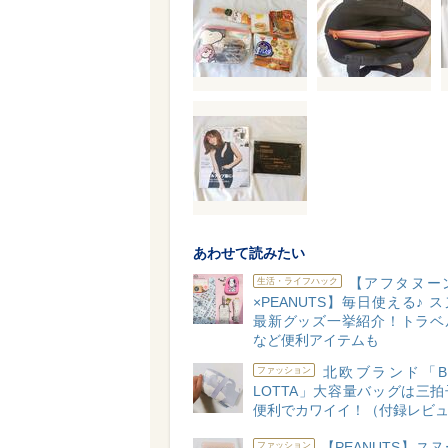
あわせて読みたい
【アフタヌー
生活・ライフハック
×PEANUTS】毎日使える♪ 
最新グッズ一挙紹介！トラベ
など便利アイテムも
北欧ブランド「BE
ファッション
LOTTA」大容量バッグは三
便利でカワイイ！（付録レビ
【PEANUTS】ス
ファッション