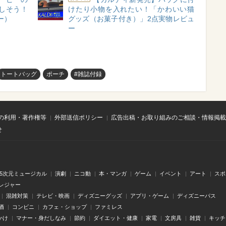
しそう！
けたり小物を入れたい！「かわいい猫
ー）
グッズ（お菓子付き）」2点実物レビュ
ー
トートバッグ
ポーチ
#雑誌付録
の利用・著作権等
外部送信ポリシー
広告出稿・お取り組みのご相談・情報掲載
せ
.5次元ミュージカル
演劇
ニコ動
本・マンガ
ゲーム
イベント
アート
スポ
レジャー
混雑対策
テレビ・映画
ディズニーグッズ
アプリ・ゲーム
ディズニーパス
酒
コンビニ
カフェ・ショップ
ファミレス
かけ
マナー・身だしなみ
節約
ダイエット・健康
家電
文房具
雑貨
キッチ