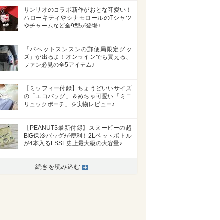
サンリオのコラボ新作がおとな可愛い！
ハローキティやシナモロールのTシャツ
やチャームなど全9型が登場♪
「パペットスンスンの郵便局限定グッ
ズ」が出るよ！オンラインでも買える、
ファン必見の全5アイテム♪
【ミッフィー付録】ちょうどいいサイズ
の「エコバッグ」＆めちゃ可愛い「ミニ
リュックポーチ」を実物レビュー♪
【PEANUTS最新付録】スヌーピーの超
BIG保冷バッグが便利！2Lペットボトル
が4本入るESSE史上最大級の大容量♪
続きを読み込む
>