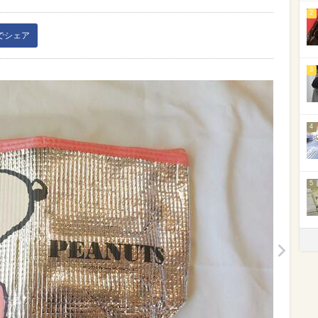
2
kでシェア
3
4
5