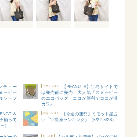
ンティー
【PEANUTS】宝島サイトで
ファッション
スヌーピー
は発売前に完売！大人気「スヌーピー
ルソープ
のエコバッグ」ココが便利でココが激
カワ♪
NGT＆
【今週の運勢】ミモット星占
生活・シゴト
拍子揃って
い「12星座ランキング」（5/22-5/28）
ュー）
ヌーピーの
【カルディ新発売】バッグに付
おしゃれ