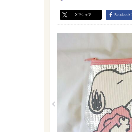
Xでシェア
Faceboo
<