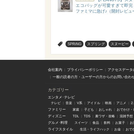
エコバッグが可愛すぎて即完
ファミマに急げ♪（開封レビュ
>
SPRiNG
スプリング
スヌーピー
会社案内
プライバシーポリシー
アクセスデータ
一般の読者の方・ユーザーの方からのお問い合わ
カテゴリー
エンタメ･テレビ
テレビ
音楽
V系
アイドル
映画
アニメ
2
ファミリー
家庭
子ども
おしゃれ
おでかけ・
ディズニー
TDL
TDS
裏ワザ・攻略
混雑予想
グルメ･料理
スイーツ
食品
飲料
お菓子
お
ライフスタイル
生活・ライフハック
お金
おで