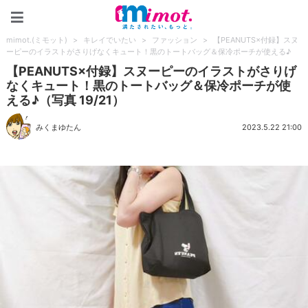
mimot.(ミモット)
mimot.(ミモット)
>
キレイでいたい
>
ファッション
>
【PEANUTS×付録】スヌ
ーピーのイラストがさりげなくキュート！黒のトートバッグ＆保冷ポーチが使える♪
【PEANUTS×付録】スヌーピーのイラストがさりげ
なくキュート！黒のトートバッグ＆保冷ポーチが使
える♪（写真 19/21）
みくまゆたん
2023.5.22 21:00