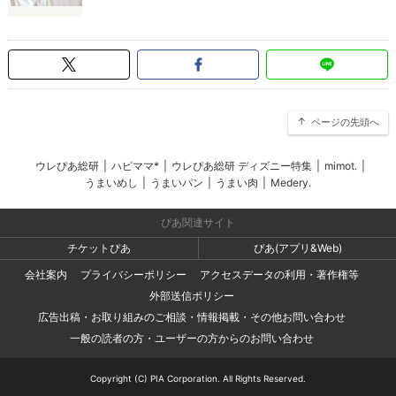
ページの先頭へ
ウレぴあ総研
|
ハピママ*
|
ウレぴあ総研 ディズニー特集
|
mimot.
|
うまいめし
|
うまいパン
|
うまい肉
|
Medery.
ぴあ関連サイト
チケットぴあ
ぴあ(アプリ&Web)
会社案内
プライバシーポリシー
アクセスデータの利用・著作権等
外部送信ポリシー
広告出稿・お取り組みのご相談・情報掲載・その他お問い合わせ
一般の読者の方・ユーザーの方からのお問い合わせ
Copyright (C) PIA Corporation. All Rights Reserved.