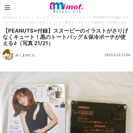
mimot.(ミモット)
mimot.(ミモット)
>
キレイでいたい
>
ファッション
>
【PEANUTS×付録】スヌ
ーピーのイラストがさりげなくキュート！黒のトートバッグ＆保冷ポーチが使える♪
【PEANUTS×付録】スヌーピーのイラストがさりげ
なくキュート！黒のトートバッグ＆保冷ポーチが使
える♪（写真 21/21）
みくまゆたん
2023.5.22 21:00