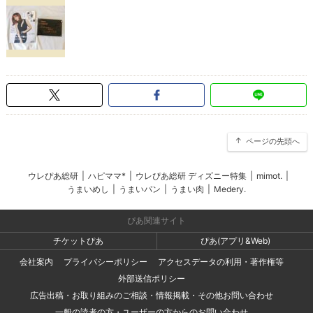
ページの先頭へ
ウレぴあ総研
|
ハピママ*
|
ウレぴあ総研 ディズニー特集
|
mimot.
|
うまいめし
|
うまいパン
|
うまい肉
|
Medery.
ぴあ関連サイト
チケットぴあ
ぴあ(アプリ&Web)
会社案内
プライバシーポリシー
アクセスデータの利用・著作権等
外部送信ポリシー
広告出稿・お取り組みのご相談・情報掲載・その他お問い合わせ
一般の読者の方・ユーザーの方からのお問い合わせ