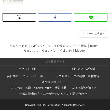
ページの先頭へ
ウレぴあ総研
|
ハピママ*
|
ウレぴあ総研 ディズニー特集
|
mimot.
|
うまいめし
|
うまいパン
|
うまい肉
|
Medery.
ぴあ関連サイト
チケットぴあ
ぴあ(アプリ&Web)
会社案内
プライバシーポリシー
アクセスデータの利用・著作権等
外部送信ポリシー
広告出稿・お取り組みのご相談・情報掲載・その他お問い合わせ
一般の読者の方・ユーザーの方からのお問い合わせ
Copyright (C) PIA Corporation. All Rights Reserved.