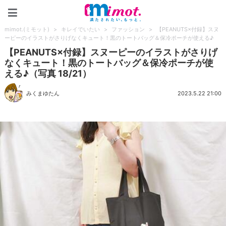
mimot.(ミモット)
mimot.(ミモット)
>
キレイでいたい
>
ファッション
>
【PEANUTS×付録】スヌ
ーピーのイラストがさりげなくキュート！黒のトートバッグ＆保冷ポーチが使える♪
【PEANUTS×付録】スヌーピーのイラストがさりげ
なくキュート！黒のトートバッグ＆保冷ポーチが使
える♪（写真 18/21）
みくまゆたん
2023.5.22 21:00