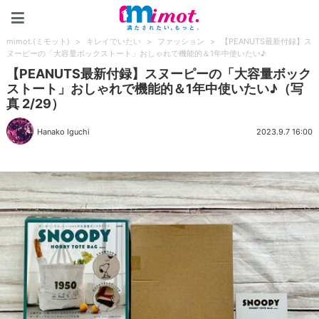
mimot.(ミモット)
mimot.(ミモット)
>
キレイでいたい
>
ファッション
>
【PEANUTS最新付録】ス
ヌーピーの「大容量ボックストート」おしゃれで機能的＆1年中使いたい♪
【PEANUTS最新付録】スヌーピーの「大容量ボック
ストート」おしゃれで機能的＆1年中使いたい♪（写
真 2/29）
Hanako Iguchi
2023.9.7 16:00