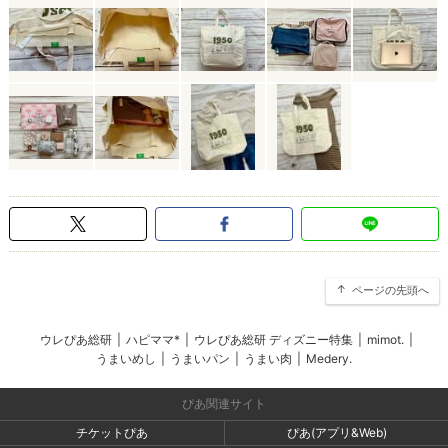
ページの先頭へ
ウレぴあ総研
|
ハピママ*
|
ウレぴあ総研 ディズニー特集
|
mimot.
|
うまいめし
|
うまいパン
|
うまい肉
|
Medery.
ぴあ関連サイト
チケットぴあ
ぴあ(アプリ&Web)