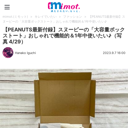
mimot.(ミモット)
mimot.(ミモット)
>
キレイでいたい
>
ファッション
>
【PEANUTS最新付録】ス
ヌーピーの「大容量ボックストート」おしゃれで機能的＆1年中使いたい♪
【PEANUTS最新付録】スヌーピーの「大容量ボック
ストート」おしゃれで機能的＆1年中使いたい♪（写
真 4/29）
Hanako Iguchi
2023.9.7 16:00