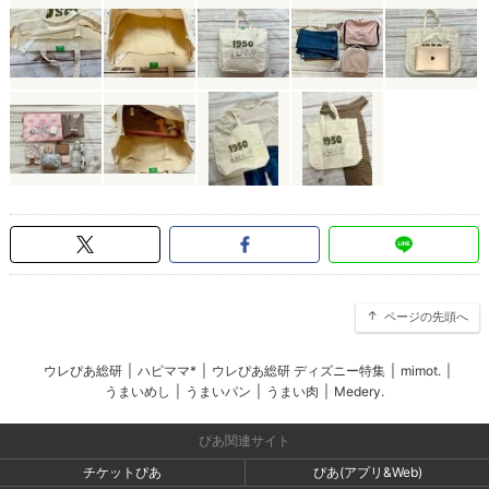
ページの先頭へ
ウレぴあ総研
|
ハピママ*
|
ウレぴあ総研 ディズニー特集
|
mimot.
|
うまいめし
|
うまいパン
|
うまい肉
|
Medery.
ぴあ関連サイト
チケットぴあ
ぴあ(アプリ&Web)