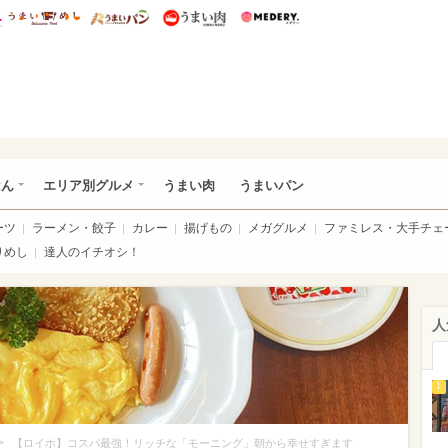
総研 ディズニー特集
mimot.
うまいめし
うまいパン
うまい肉
Medery.
いめし
はん
エリア別グルメ
うまい肉
うまいパン
ーツ
ラーメン・餃子
カレー
揚げもの
メガグルメ
ファミレス・大手チェ
りめし
達人のイチオシ！
人
1
>
【ロイホ】コスパ最強！リッチな「モーニング」朝から幸せすぎます