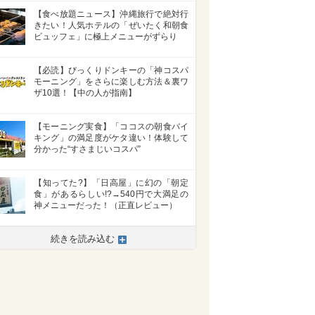
【食べ放題ニュース】沖縄旅行で絶対行
きたい！人気ホテルの「ぜいたく和朝食
ビュッフェ」に極上メニューがずらり
【必読】びっくりドンキーの「神コスパ
モーニング」をさらに楽しむ方法＆裏ワ
ザ10選！【中の人が指南】
【モーニング実食】「ココスの朝食バイ
キング」の満足度がケタ違い！体験して
分かった“すさまじいコスパ”
【知ってた?】「日高屋」に幻の「朝定
食」があるらしい!?→540円で大満足の
神メニューだった！（正直レビュー）
続きを読み込む