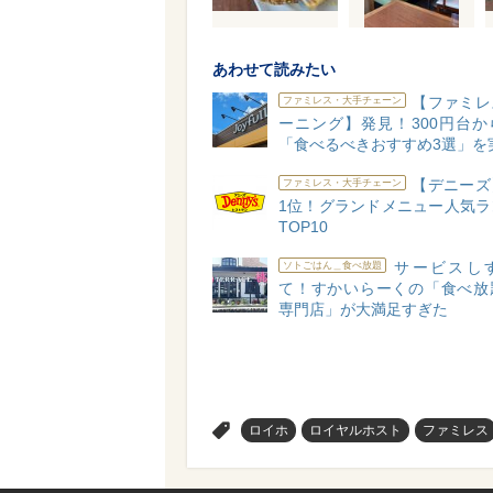
あわせて読みたい
【ファミレ
ファミレス・大手チェーン
ーニング】発見！300円台か
「食べるべきおすすめ3選」を
【デニーズ
ファミレス・大手チェーン
1位！グランドメニュー人気ラ
TOP10
サービスし
ソトごはん＿食べ放題
て！すかいらーくの「食べ放
専門店」が大満足すぎた
>
ロイホ
ロイヤルホスト
ファミレス