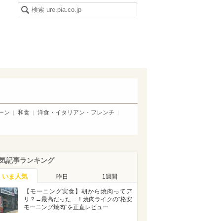
ーン
和食
洋食・イタリアン・フレンチ
気記事ランキング
いま人気
昨日
1週間
【モーニング実食】朝から焼肉ってア
リ？→最高だった…！焼肉ライクの“格安
モーニング焼肉”を正直レビュー