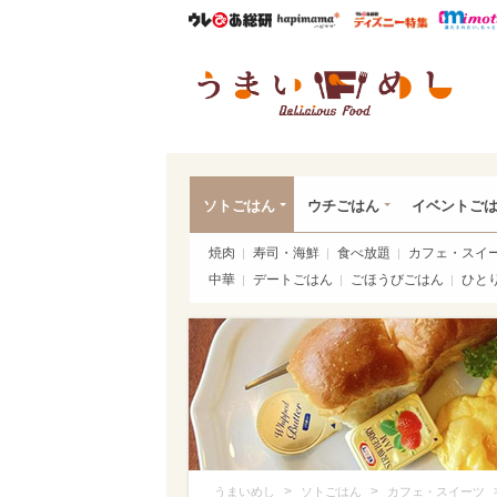
ウレぴあ総研
ハピママ*
ウレぴあ
うま
ソトごはん
ウチごはん
イベントご
焼肉
寿司・海鮮
食べ放題
カフェ・スイ
中華
デートごはん
ごほうびごはん
ひと
>
>
うまいめし
ソトごはん
カフェ・スイーツ