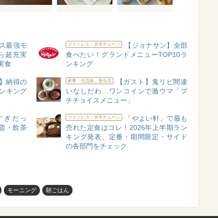
ス最強モ
【ジョナサン】全部
ファミレス・大手チェーン
ら超充実
食べたい！グランドメニューTOP10ラ
実食
ンキング
】納得の
【ガスト】鬼リピ間違
家事・生活術＿食生活
ンキング
いなしだわ…ワンコインで激ウマ「プ
チチョイスメニュー」
すぎだっ
「やよい軒」で最も
ファミレス・大手チェーン
題・飲茶
売れた定食はコレ！2026年上半期ラン
キング発表、定番・期間限定・サイド
の各部門をチェック
モーニング
朝ごはん