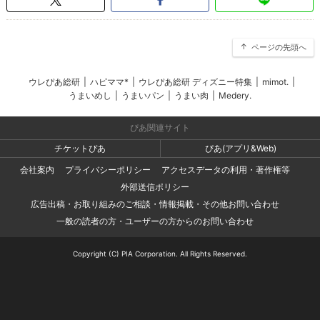
ページの先頭へ
ウレぴあ総研
|
ハピママ*
|
ウレぴあ総研 ディズニー特集
|
mimot.
|
うまいめし
|
うまいパン
|
うまい肉
|
Medery.
ぴあ関連サイト
チケットぴあ
ぴあ(アプリ&Web)
会社案内
プライバシーポリシー
アクセスデータの利用・著作権等
外部送信ポリシー
広告出稿・お取り組みのご相談・情報掲載・その他お問い合わせ
一般の読者の方・ユーザーの方からのお問い合わせ
Copyright (C) PIA Corporation. All Rights Reserved.