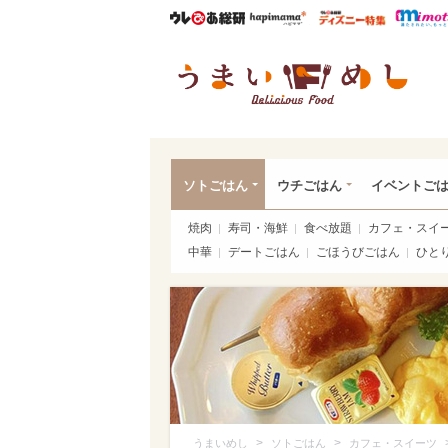
ウレぴあ総研
ハピママ*
ウレぴあ
うま
ソトごはん
ウチごはん
イベントご
焼肉
寿司・海鮮
食べ放題
カフェ・スイ
中華
デートごはん
ごほうびごはん
ひと
>
>
うまいめし
ソトごはん
カフェ・スイーツ