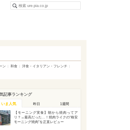
ーン
和食
洋食・イタリアン・フレンチ
気記事ランキング
いま人気
昨日
1週間
【モーニング実食】朝から焼肉ってア
リ？→最高だった…！焼肉ライクの“格安
モーニング焼肉”を正直レビュー