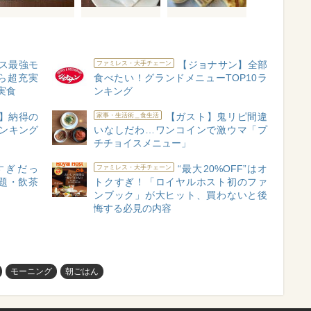
ス最強モ
【ジョナサン】全部
ファミレス・大手チェーン
ら超充実
食べたい！グランドメニューTOP10ラ
実食
ンキング
】納得の
【ガスト】鬼リピ間違
家事・生活術＿食生活
ンキング
いなしだわ…ワンコインで激ウマ「プ
チチョイスメニュー」
すぎだっ
“最大20%OFF”はオ
ファミレス・大手チェーン
題・飲茶
トクすぎ！「ロイヤルホスト初のファ
ンブック」が大ヒット、買わないと後
悔する必見の内容
モーニング
朝ごはん