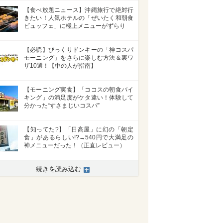
【食べ放題ニュース】沖縄旅行で絶対行
きたい！人気ホテルの「ぜいたく和朝食
ビュッフェ」に極上メニューがずらり
【必読】びっくりドンキーの「神コスパ
モーニング」をさらに楽しむ方法＆裏ワ
ザ10選！【中の人が指南】
【モーニング実食】「ココスの朝食バイ
キング」の満足度がケタ違い！体験して
分かった“すさまじいコスパ”
【知ってた?】「日高屋」に幻の「朝定
食」があるらしい!?→540円で大満足の
神メニューだった！（正直レビュー）
続きを読み込む