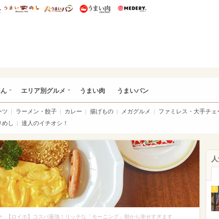
総研 ディズニー特集
mimot.
うまいめし
うまいパン
うまい肉
Medery.
いめし
はん
エリア別グルメ
うまい肉
うまいパン
ーツ
ラーメン・餃子
カレー
揚げもの
メガグルメ
ファミレス・大手チェ
りめし
達人のイチオシ！
人
1
>
【ロイホ】コスパ最強！リッチな「モーニング」朝から幸せすぎます