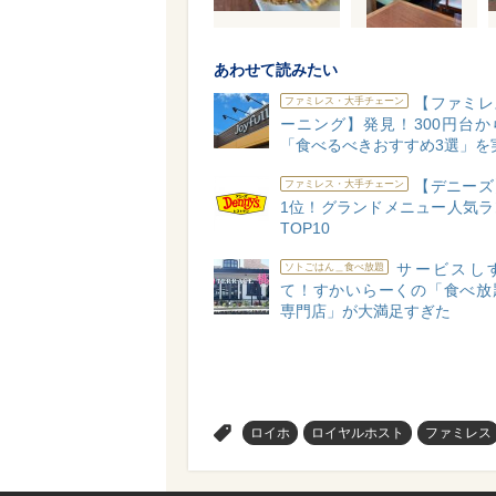
あわせて読みたい
【ファミレ
ファミレス・大手チェーン
ーニング】発見！300円台か
「食べるべきおすすめ3選」を
【デニーズ
ファミレス・大手チェーン
1位！グランドメニュー人気ラ
TOP10
サービスし
ソトごはん＿食べ放題
て！すかいらーくの「食べ放
専門店」が大満足すぎた
>
ロイホ
ロイヤルホスト
ファミレス