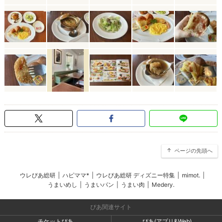
ページの先頭へ
ウレぴあ総研
|
ハピママ*
|
ウレぴあ総研 ディズニー特集
|
mimot.
|
うまいめし
|
うまいパン
|
うまい肉
|
Medery.
ぴあ関連サイト
チケットぴあ
ぴあ(アプリ&Web)