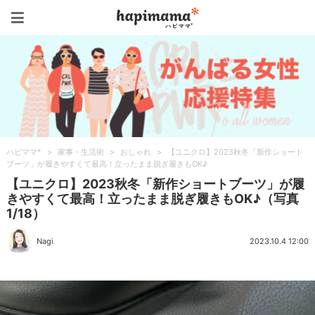
ハピママ*
ハピママ*
>
家事・生活術
>
おしゃれ
>
【ユニクロ】2023秋冬「新作ショート
ブーツ」が履きやすくて最高！立ったまま脱ぎ履きもOK♪
【ユニクロ】2023秋冬「新作ショートブーツ」が履
きやすくて最高！立ったまま脱ぎ履きもOK♪（写真
1/18）
Nagi
2023.10.4 12:00