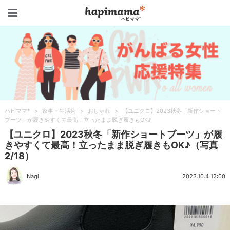
ハピママ*
ハピママ*
>
家事・生活術
>
おしゃれ
>
【ユニクロ】2023秋冬「新作ショート
ブーツ」が履きやすくて最高！立ったまま脱ぎ履きもOK♪
【ユニクロ】2023秋冬「新作ショートブーツ」が履
きやすくて最高！立ったまま脱ぎ履きもOK♪（写真
2/18）
Nagi
2023.10.4 12:00