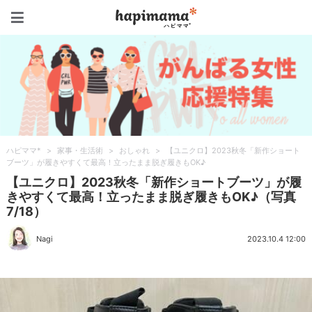
ハピママ*
ハピママ*
>
家事・生活術
>
おしゃれ
>
【ユニクロ】2023秋冬「新作ショート
ブーツ」が履きやすくて最高！立ったまま脱ぎ履きもOK♪
【ユニクロ】2023秋冬「新作ショートブーツ」が履
きやすくて最高！立ったまま脱ぎ履きもOK♪（写真
7/18）
Nagi
2023.10.4 12:00