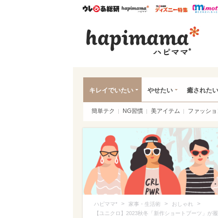
ウレぴあ総研
ハピママ*
ウレぴあ
ハピ
キレイでいたい
やせたい
癒された
簡単テク
NG習慣
美アイテム
ファッショ
>
>
>
ハピママ*
家事・生活術
おしゃれ
【ユニクロ】2023秋冬「新作ショートブーツ」が