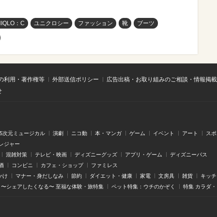
NIQLO：C
ユニクロシー
ファッション
靴
ブーツ
の利用・著作権等
外部送信ポリシー
広告出稿・お取り組みのご相談・情報掲載
せ
.5次元ミュージカル
演劇
ニコ動
本・マンガ
ゲーム
イベント
アート
スポ
レジャー
混雑対策
テレビ・映画
ディズニーグッズ
アプリ・ゲーム
ディズニーパス
酒
コンビニ
カフェ・ショップ
ファミレス
かけ
マナー・身だしなみ
節約
ダイエット・健康
家電
文房具
雑貨
キッチ
〜シェアしたくなる〜 至福な体験・旅特集
ペット特集：ウチのかぞく
特集 カラダ