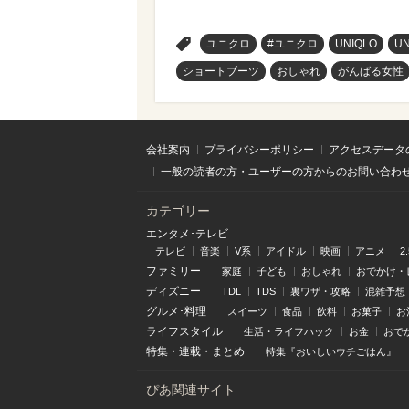
>
ユニクロ
#ユニクロ
UNIQLO
U
ショートブーツ
おしゃれ
がんばる女性
会社案内
プライバシーポリシー
アクセスデータ
一般の読者の方・ユーザーの方からのお問い合わ
カテゴリー
エンタメ･テレビ
テレビ
音楽
V系
アイドル
映画
アニメ
2
ファミリー
家庭
子ども
おしゃれ
おでかけ・
ディズニー
TDL
TDS
裏ワザ・攻略
混雑予想
グルメ･料理
スイーツ
食品
飲料
お菓子
お
ライフスタイル
生活・ライフハック
お金
おで
特集
・
連載
・
まとめ
特集『おいしいウチごはん』
ぴあ関連サイト