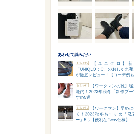
あわせて読みたい
【ユニクロ】新
おしゃれ
「UNIQLO：C」のおしゃれ
が徹底レビュー！【コーデ例
【ワークマンの靴】暖
おしゃれ
能的！2023年秋冬「新作ブ
すめ5選
【ワークマン】早めに
おしゃれ
て！2023秋冬おすすめ「激
ー」5つ【便利な2way仕様】