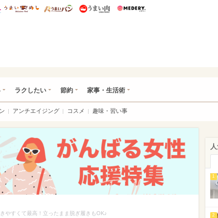
総研 ディズニー特集
mimot.
うまいめし
うまいパン
うまい肉
Medery.
ママ*
い
ラクしたい
節約
家事・生活術
ン
アンチエイジング
コスメ
趣味・習い事
人
1
履きやすくて最高！立ったまま脱ぎ履きもOK♪
2