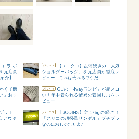
コラボ
【ユニクロ】品薄続きの「人気
おしゃれ
靴を元店員
ショルダーバッグ」を元店員が徹底レ
も紹介】
ビュー！これは売れるワケだ…
かくて機
GUの「4wayワンピ」が超スゴ
おしゃれ
ーツ」おす
い！年中着られる驚異の着回し力をレ
ビュー
ゲットし
【3COINS】約175gの軽さ！
おしゃれ
安アウタ
「スリコの超軽量サンダル」プチプラ
なのにおしゃれだよ♪