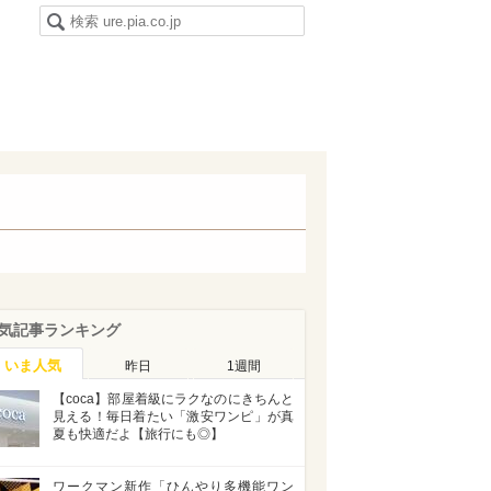
気記事ランキング
いま人気
昨日
1週間
【coca】部屋着級にラクなのにきちんと
見える！毎日着たい「激安ワンピ」が真
夏も快適だよ【旅行にも◎】
ワークマン新作「ひんやり多機能ワン