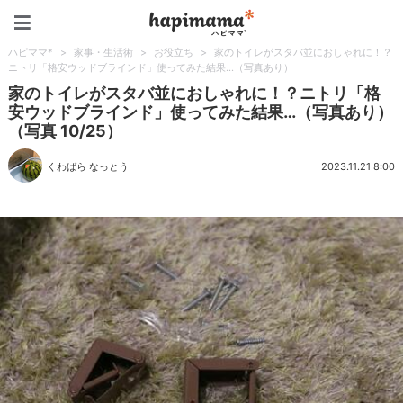
ハピママ*
ハピママ*
>
家事・生活術
>
お役立ち
>
家のトイレがスタバ並におしゃれに！？
ニトリ「格安ウッドブラインド」使ってみた結果…（写真あり）
家のトイレがスタバ並におしゃれに！？ニトリ「格
安ウッドブラインド」使ってみた結果…（写真あり）
（写真 10/25）
くわばら なっとう
2023.11.21 8:00