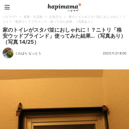
ハピママ*
ハピママ*
>
家事・生活術
>
お役立ち
>
家のトイレがスタバ並におしゃれに！？
ニトリ「格安ウッドブラインド」使ってみた結果…（写真あり）
家のトイレがスタバ並におしゃれに！？ニトリ「格
安ウッドブラインド」使ってみた結果…（写真あり）
（写真 14/25）
くわばら なっとう
2023.11.21 8:00