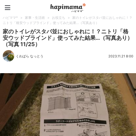
ハピママ*
ハピママ*
>
家事・生活術
>
お役立ち
>
家のトイレがスタバ並におしゃれに！？
ニトリ「格安ウッドブラインド」使ってみた結果…（写真あり）
家のトイレがスタバ並におしゃれに！？ニトリ「格
安ウッドブラインド」使ってみた結果…（写真あり）
（写真 11/25）
くわばら なっとう
2023.11.21 8:00