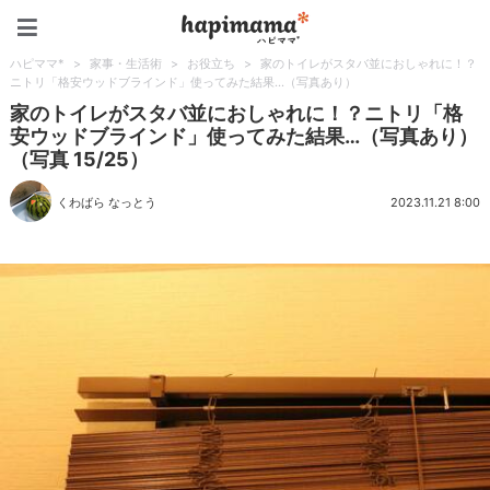
ハピママ*
ハピママ*
>
家事・生活術
>
お役立ち
>
家のトイレがスタバ並におしゃれに！？
ニトリ「格安ウッドブラインド」使ってみた結果…（写真あり）
家のトイレがスタバ並におしゃれに！？ニトリ「格
安ウッドブラインド」使ってみた結果…（写真あり）
（写真 15/25）
くわばら なっとう
2023.11.21 8:00