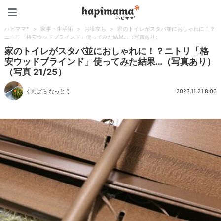
ハピママ*
ハピママ*
>
家事・生活術
>
お役立ち
>
家のトイレがスタバ並におしゃれに！？
ニトリ「格安ウッドブラインド」使ってみた結果…（写真あり）
家のトイレがスタバ並におしゃれに！？ニトリ「格
安ウッドブラインド」使ってみた結果…（写真あり）
（写真 21/25）
くわばら なっとう
2023.11.21 8:00