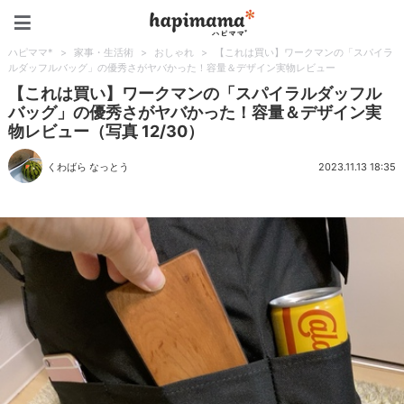
ハピママ*
ハピママ*
>
家事・生活術
>
おしゃれ
>
【これは買い】ワークマンの「スパイラ
ルダッフルバッグ」の優秀さがヤバかった！容量＆デザイン実物レビュー
【これは買い】ワークマンの「スパイラルダッフル
バッグ」の優秀さがヤバかった！容量＆デザイン実
物レビュー（写真 12/30）
くわばら なっとう
2023.11.13 18:35