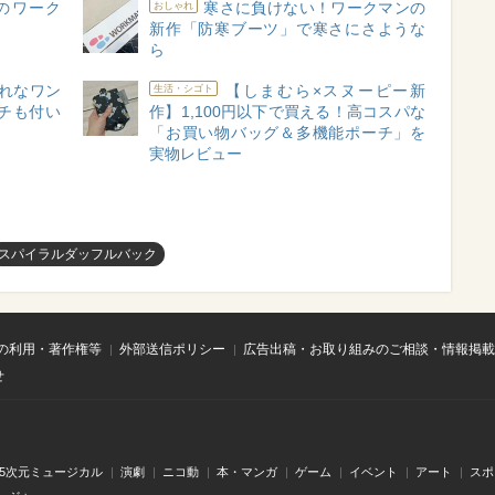
壊のワーク
寒さに負けない！ワークマンの
おしゃれ
ー
新作「防寒ブーツ」で寒さにさような
ら
れなワン
【しまむら×スヌーピー新
生活・シゴト
チも付い
作】1,100円以下で買える！高コスパな
】
「お買い物バッグ＆多機能ポーチ」を
実物レビュー
スパイラルダッフルバック
の利用・著作権等
外部送信ポリシー
広告出稿・お取り組みのご相談・情報掲載
せ
.5次元ミュージカル
演劇
ニコ動
本・マンガ
ゲーム
イベント
アート
スポ