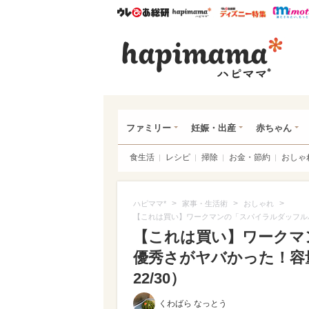
ウレぴあ総研
ハピママ*
ウレぴあ
ハピ
ファミリー
妊娠・出産
赤ちゃん
食生活
レシピ
掃除
お金・節約
おしゃ
>
>
>
ハピママ*
家事・生活術
おしゃれ
【これは買い】ワークマンの「スパイラルダッフル
【これは買い】ワークマ
優秀さがヤバかった！容
22/30）
くわばら なっとう