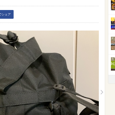
kでシェア
3
4
5