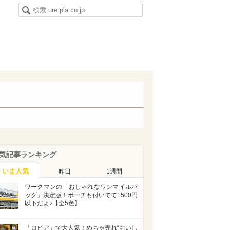
気記事ランキング
いま人気
昨日
1週間
ワークマンの「おしゃれなワンマイルバ
ッグ」決定版！ポーチも付いてて1500円
以下だよ♪【全5色】
「ロピア」で大人気！めちゃ売れ“おいし