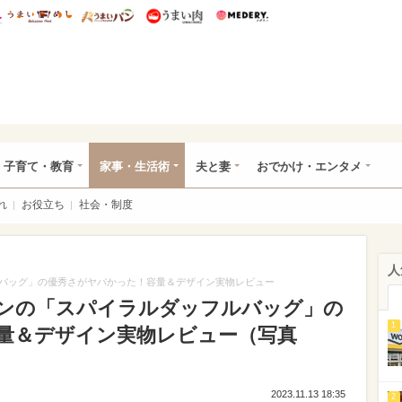
総研 ディズニー特集
mimot.
うまいめし
うまいパン
うまい肉
Medery.
ママ*
子育て・教育
家事・生活術
夫と妻
おでかけ・エンタメ
れ
お役立ち
社会・制度
人
バッグ」の優秀さがヤバかった！容量＆デザイン実物レビュー
ンの「スパイラルダッフルバッグ」の
1
量＆デザイン実物レビュー（写真
2023.11.13 18:35
2