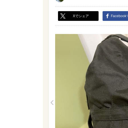
Xでシェア
Faceboo
<