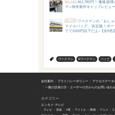
ALL780円！価格崩
おしゃれ
マン秋冬新作キャップレビュ
ワークマンの「おしゃ
おしゃれ
マイルバッグ」決定版！ポー
てて1500円以下だよ♪【全5色
>
ワークマン
#ワークマン
バッグ
会社案内
プライバシーポリシー
アクセスデータ
一般の読者の方・ユーザーの方からのお問い合わ
カテゴリー
エンタメ･テレビ
テレビ
音楽
V系
アイドル
映画
アニメ
2