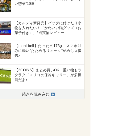
い惣菜”10選
【カルディ新発売】バッグに付けたり小
物を入れたい！「かわいい猫グッズ（お
菓子付き）」2点実物レビュー
【mont-bell】たったの173g！スマホ並
みに軽い“たためるリュック”がめちゃ優
秀♪
【3COINS】まとめ買いOK！重い物もラ
クラク「スリコの保冷キャリー」が多機
能だよ♪
続きを読み込む
>