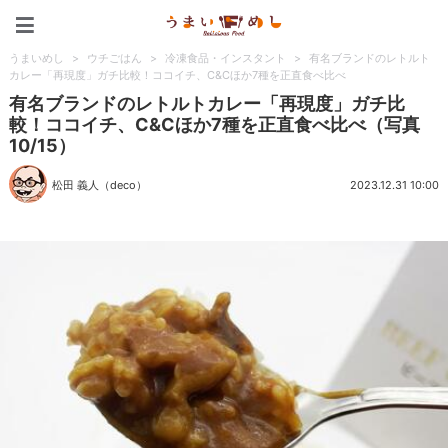
うまいめし
うまいめし
>
ウチごはん
>
冷凍食品・インスタント
>
有名ブランドのレトルト
カレー「再現度」ガチ比較！ココイチ、C&Cほか7種を正直食べ比べ
有名ブランドのレトルトカレー「再現度」ガチ比
較！ココイチ、C&Cほか7種を正直食べ比べ（写真
10/15）
松田 義人（deco）
2023.12.31 10:00