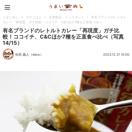
うまいめし
うまいめし
>
ウチごはん
>
冷凍食品・インスタント
>
有名ブランドのレトルト
カレー「再現度」ガチ比較！ココイチ、C&Cほか7種を正直食べ比べ
有名ブランドのレトルトカレー「再現度」ガチ比
較！ココイチ、C&Cほか7種を正直食べ比べ（写真
14/15）
松田 義人（deco）
2023.12.31 10:00