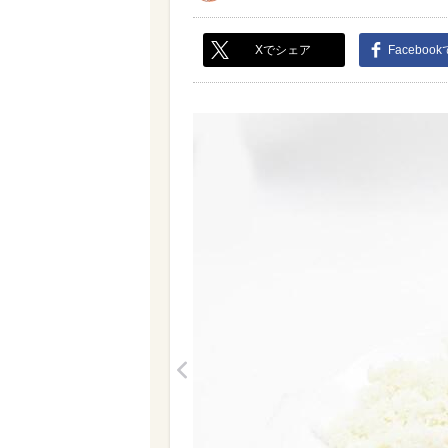
Xでシェア
Faceboo
<