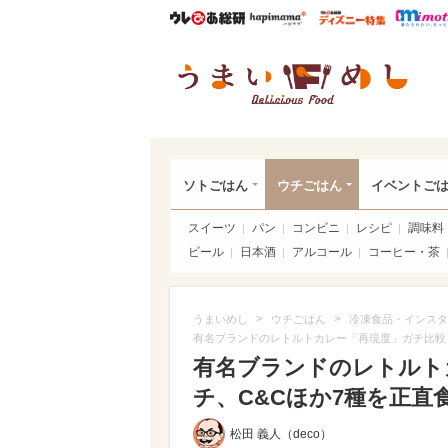
ウレぴあ総研
ハピママ*
ウレぴあ
うま
ソトごはん
ウチごはん
イベントご
スイーツ
パン
コンビニ
レシピ
調味料
ビール
日本酒
アルコール
コーヒー・茶
>
>
うまいめし
ウチごはん
冷凍食品・インスタ
有名ブランドのレトルトカレー「再現度」ガチ比較
有名ブランドのレトルト
チ、C&Cほか7種を正直食
松田 義人（deco）