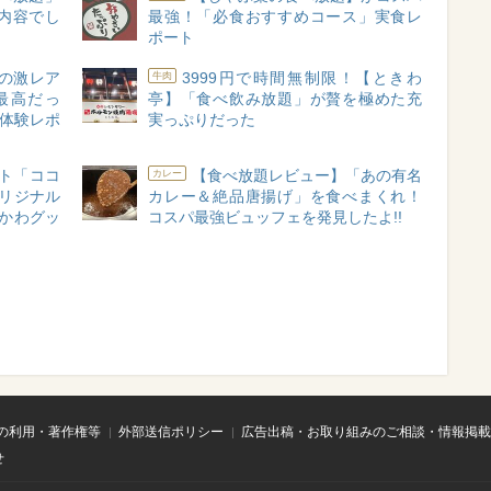
内容でし
最強！「必食おすすめコース」実食レ
ポート
の激レア
3999円で時間無制限！【ときわ
牛肉
最高だっ
亭】「食べ飲み放題」が贅を極めた充
”体験レポ
実っぷりだった
ート「ココ
【食べ放題レビュー】「あの有名
カレー
リジナル
カレー＆絶品唐揚げ」を食べまくれ！
かわグッ
コスパ最強ビュッフェを発見したよ!!
の利用・著作権等
外部送信ポリシー
広告出稿・お取り組みのご相談・情報掲載
せ