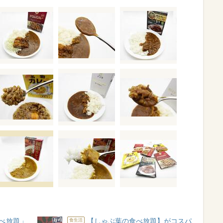
べ放題」
【しゃぶ葉の食べ放題】がコスパ
食生活