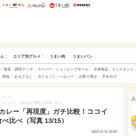
総研 ディズニー特集
mimot.
うまいめし
うまいパン
うまい肉
Medery.
いめし
はん
エリア別グルメ
うまい肉
うまいパン
食器・調理グッズ
スーパー・ショッピングモール
冷凍食品・インスタント
時短
おもてなし
ダイエット・ヘルシー
お取り寄せ
手みやげ
>
ント
人
！ココイチ、C&Cほか7種を正直食べ比べ
カレー「再現度」ガチ比較！ココイ
1
べ比べ（写真 13/15）
2023.12.31 10:00