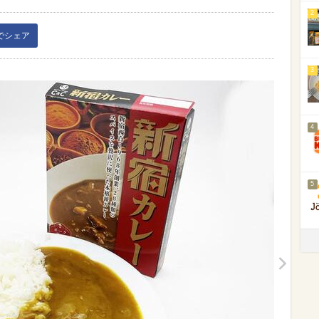
2
kでシェア
3
4
5