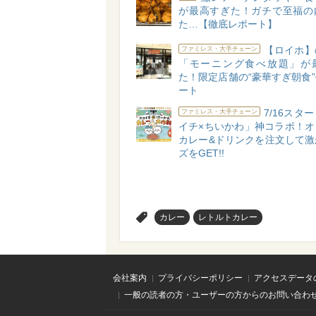
が最高すぎた！ガチで至福の
た…【徹底レポート】
【ロイホ】
ファミレス・大手チェーン
「モーニング食べ放題」が
た！限定店舗の“豪華すぎ朝食
ート
7/16スタ
ファミレス・大手チェーン
イチ×ちいかわ」神コラボ！オ
カレー&ドリンクを注文して激
ズをGET!!
>
カレー
レトルトカレー
会社案内
プライバシーポリシー
アクセスデータ
一般の読者の方・ユーザーの方からのお問い合わ