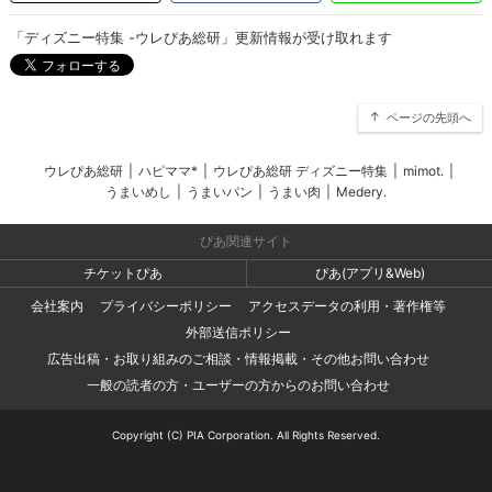
「ディズニー特集 -ウレぴあ総研」更新情報が受け取れます
ページの先頭へ
ウレぴあ総研
|
ハピママ*
|
ウレぴあ総研 ディズニー特集
|
mimot.
|
うまいめし
|
うまいパン
|
うまい肉
|
Medery.
ぴあ関連サイト
チケットぴあ
ぴあ(アプリ&Web)
会社案内
プライバシーポリシー
アクセスデータの利用・著作権等
外部送信ポリシー
広告出稿・お取り組みのご相談・情報掲載・その他お問い合わせ
一般の読者の方・ユーザーの方からのお問い合わせ
Copyright (C) PIA Corporation. All Rights Reserved.