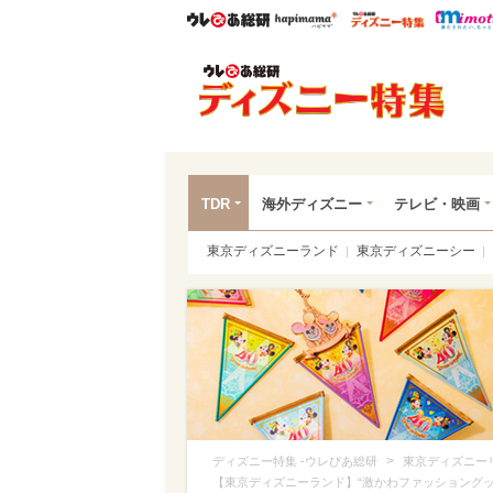
ウレぴあ総研
ハピママ*
ウレぴあ
ディ
TDR
海外ディズニー
テレビ・映画
東京ディズニーランド
東京ディズニーシー
>
ディズニー特集 -ウレぴあ総研
東京ディズニー
【東京ディズニーランド】“激かわファッショング