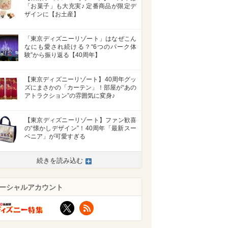
「お菓子」も大充実♪ 定番商品が限定デ
ザインに【お土産】
「東京ディズニーリゾート」はなぜこん
なにも愛され続ける？“6つのパーク体
験”から振り返る【40周年】
【東京ディズニーリゾート】40周年グッ
ズにまさかの「カーテン」！部屋が“あの
アトラクション”の雰囲気に変身♪
【東京ディズニーリゾート】ファン歓喜
の“懐かしデザイン”！40周年「最新スー
ベニア」が可愛すぎる
続きを読み込む
ーシャルアカウント
X
RSS