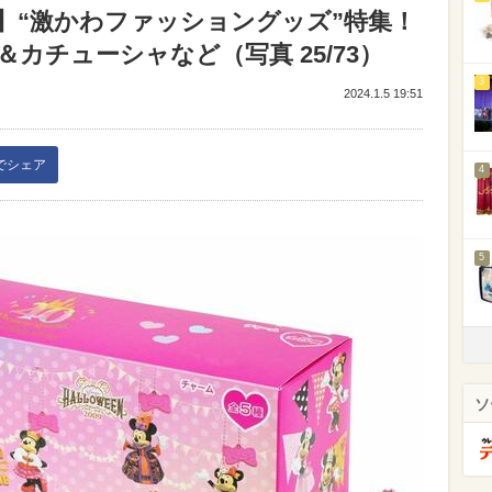
】“激かわファッショングッズ”特集！
カチューシャなど（写真 25/73）
3
2024.1.5 19:51
kでシェア
4
5
ソ