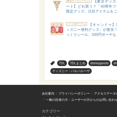
【東京ディズ
東京ディズニーランド
ート】どれ買う？「40周年フ
限定グッズ」注目アイテムをご
【キャンドゥ】
パーク外アイテム
ィズニー便利グッズ」が激安！
っくりシール、330円ポーチな
>
TDL
TDLまとめ
disneygoods
di
ディズニー・パルパルーザ
会社案内
プライバシーポリシー
アクセスデータ
一般の読者の方・ユーザーの方からのお問い合わ
カテゴリー