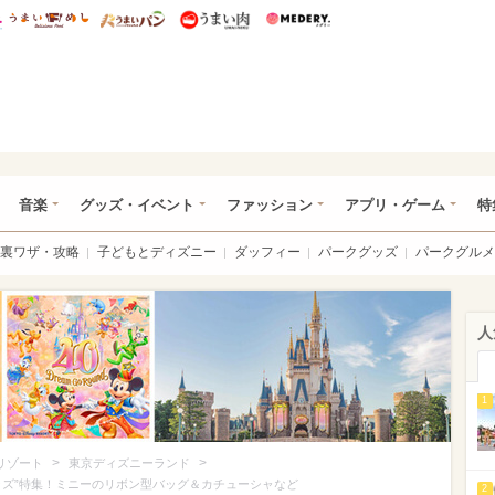
総研 ディズニー特集
mimot.
うまいめし
うまいパン
うまい肉
Medery.
ズニー特集 -ウレぴあ総研
音楽
グッズ・イベント
ファッション
アプリ・ゲーム
特
裏ワザ・攻略
子どもとディズニー
ダッフィー
パークグッズ
パークグルメ
人
1
>
>
リゾート
東京ディズニーランド
ッズ”特集！ミニーのリボン型バッグ＆カチューシャなど
2