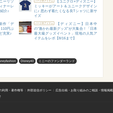
ニーリゾ
【ユニクロ×ディズニー】
パーク外アイテム
ィナーレ
ミッキーがアート＆ユニークデザイン
紹介♪
に♪ 思わず着たくなる良Tシャツに新サ
イズ
新作「デ
【ディズニー】日本中
パーク外アイテム
110円ぷ
の“激かわ最新グッズ”が大集合！「日本
ど充実♪
最大級グッズイベント」現地の人気ア
イテムをレポ【8/16まで】
sneyfashion
Disney40
ミニーのファンダーランド
の利用・著作権等
外部送信ポリシー
広告出稿・お取り組みのご相談・情報掲載
せ