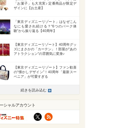
「お菓子」も大充実♪ 定番商品が限定デ
ザインに【お土産】
「東京ディズニーリゾート」はなぜこん
なにも愛され続ける？“6つのパーク体
験”から振り返る【40周年】
【東京ディズニーリゾート】40周年グッ
ズにまさかの「カーテン」！部屋が“あの
アトラクション”の雰囲気に変身♪
【東京ディズニーリゾート】ファン歓喜
の“懐かしデザイン”！40周年「最新スー
ベニア」が可愛すぎる
続きを読み込む
ーシャルアカウント
X
RSS