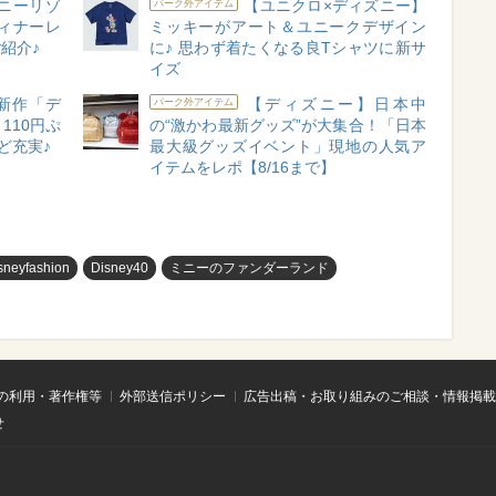
ニーリゾ
【ユニクロ×ディズニー】
パーク外アイテム
ィナーレ
ミッキーがアート＆ユニークデザイン
紹介♪
に♪ 思わず着たくなる良Tシャツに新サ
イズ
新作「デ
【ディズニー】日本中
パーク外アイテム
110円ぷ
の“激かわ最新グッズ”が大集合！「日本
ど充実♪
最大級グッズイベント」現地の人気ア
イテムをレポ【8/16まで】
sneyfashion
Disney40
ミニーのファンダーランド
の利用・著作権等
外部送信ポリシー
広告出稿・お取り組みのご相談・情報掲載
せ