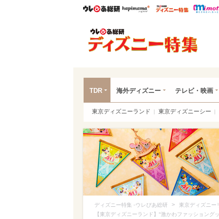
ウレぴあ総研
ハピママ*
ウレぴあ
ディ
TDR
海外ディズニー
テレビ・映画
東京ディズニーランド
東京ディズニーシー
>
ディズニー特集 -ウレぴあ総研
東京ディズニー
【東京ディズニーランド】“激かわファッショング