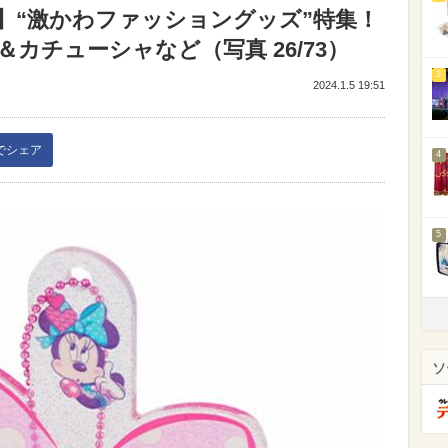
】“激かわファッショングッズ”特集！
カチューシャなど（写真 26/73）
3
2024.1.5 19:51
kでシェア
4
5
ソ