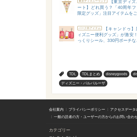
【東京ディズ
東京ディズニーランド
ート】どれ買う？「40周年フ
限定グッズ」注目アイテムをご
【キャンドゥ】
パーク外アイテム
ィズニー便利グッズ」が激安！
っくりシール、330円ポーチな
>
TDL
TDLまとめ
disneygoods
di
ディズニー・パルパルーザ
会社案内
プライバシーポリシー
アクセスデータ
一般の読者の方・ユーザーの方からのお問い合わ
カテゴリー