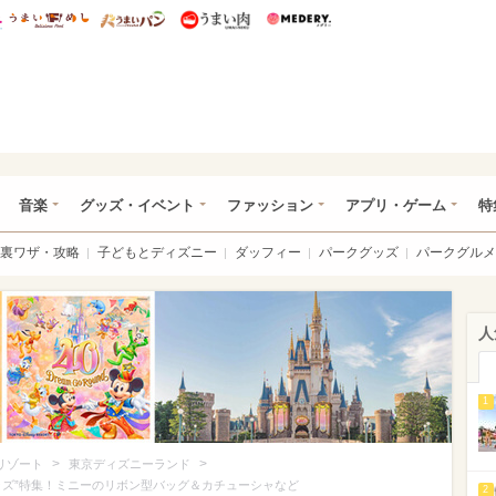
総研 ディズニー特集
mimot.
うまいめし
うまいパン
うまい肉
Medery.
ズニー特集 -ウレぴあ総研
音楽
グッズ・イベント
ファッション
アプリ・ゲーム
特
裏ワザ・攻略
子どもとディズニー
ダッフィー
パークグッズ
パークグルメ
人
1
>
>
リゾート
東京ディズニーランド
ッズ”特集！ミニーのリボン型バッグ＆カチューシャなど
2