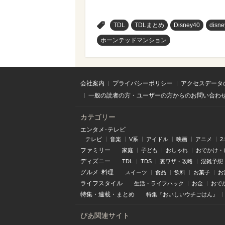
>
TDL
TDLまとめ
Disney40
disn
ホーンテッドマンション
会社案内
プライバシーポリシー
アクセスデータ
一般の読者の方・ユーザーの方からのお問い合わ
カテゴリー
エンタメ･テレビ
テレビ
音楽
V系
アイドル
映画
アニメ
2
ファミリー
家庭
子ども
おしゃれ
おでかけ・
ディズニー
TDL
TDS
裏ワザ・攻略
混雑予想
グルメ･料理
スイーツ
食品
飲料
お菓子
お
ライフスタイル
生活・ライフハック
お金
おで
特集
・
連載
・
まとめ
特集『おいしいウチごはん』
ぴあ関連サイト