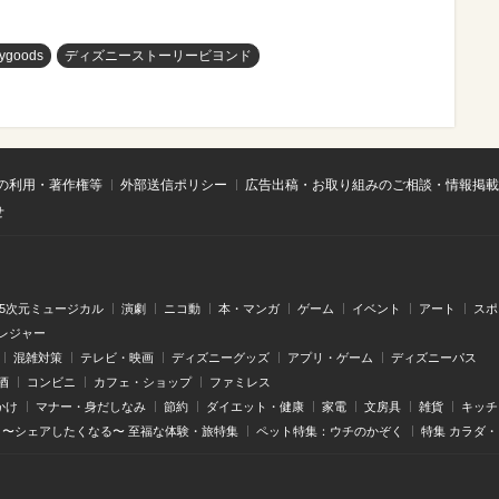
eygoods
ディズニーストーリービヨンド
の利用・著作権等
外部送信ポリシー
広告出稿・お取り組みのご相談・情報掲載
せ
.5次元ミュージカル
演劇
ニコ動
本・マンガ
ゲーム
イベント
アート
スポ
レジャー
混雑対策
テレビ・映画
ディズニーグッズ
アプリ・ゲーム
ディズニーパス
酒
コンビニ
カフェ・ショップ
ファミレス
かけ
マナー・身だしなみ
節約
ダイエット・健康
家電
文房具
雑貨
キッチ
〜シェアしたくなる〜 至福な体験・旅特集
ペット特集：ウチのかぞく
特集 カラダ