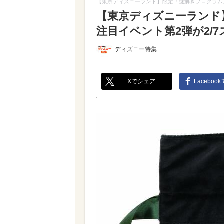
【東京ディズニーランド】限定「謎解きプログラム」
【東京ディズニーランド
注目イベント第2弾が2/7ス
ディズニー特集
Xでシェア
Faceboo