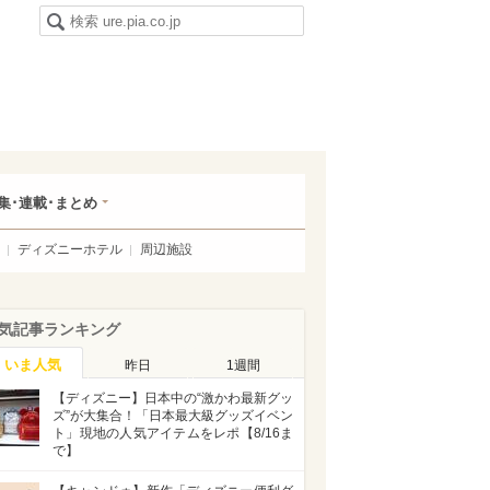
集･連載･まとめ
ディズニーホテル
周辺施設
気記事ランキング
いま人気
昨日
1週間
【ディズニー】日本中の“激かわ最新グッ
ズ”が大集合！「日本最大級グッズイベン
ト」現地の人気アイテムをレポ【8/16ま
で】