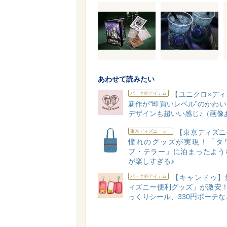
あわせて読みたい
【ユニクロ×ディ
パーク外アイテム
新作が“即買いレベル”のかわ
デザインも超いい感じ♪（画像
【東京ディズニ
東京ディズニーシー
憧れのグッズが実現！「タ
ブ・テラー」に泊まったよう
が楽しすぎる♪
【キャンドゥ】
パーク外アイテム
ィズニー便利グッズ」が激安！
っくりシール、330円ポーチな