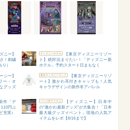
ズニー】
【東京ディズニーリゾー
ディズニーホテル
いさ！刺繍
ト】絶対泊まりたい！「ディズニー新
あり）
ホテル」予約スタート日まもなく
ーシー】
【東京ディズニーリゾ
東京ディズニーランド
ワー・オ
ート】激かわ耳付きキャップも！人気
なグッズ
キャラデザインの新作冬アパレル
新作「デ
【ディズニー】日本中
パーク外アイテム
110円ぷ
の“激かわ最新グッズ”が大集合！「日本
ど充実♪
最大級グッズイベント」現地の人気ア
イテムをレポ【8/16まで】