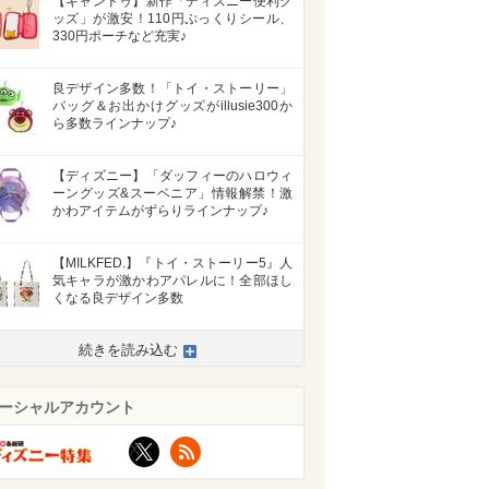
【キャンドゥ】新作「ディズニー便利グ
ッズ」が激安！110円ぷっくりシール、
330円ポーチなど充実♪
良デザイン多数！「トイ・ストーリー」
バッグ＆お出かけグッズがillusie300か
ら多数ラインナップ♪
【ディズニー】「ダッフィーのハロウィ
ーングッズ&スーベニア」情報解禁！激
かわアイテムがずらりラインナップ♪
【MILKFED.】『トイ・ストーリー5』人
気キャラが激かわアパレルに！全部ほし
くなる良デザイン多数
続きを読み込む
ーシャルアカウント
X
RSS