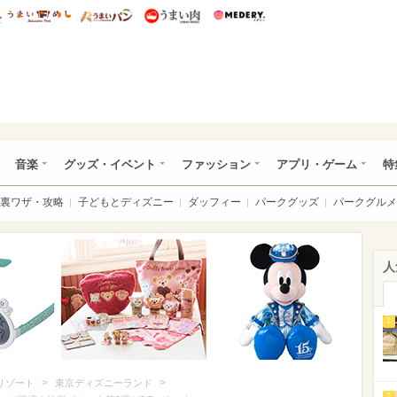
総研 ディズニー特集
mimot.
うまいめし
うまいパン
うまい肉
Medery.
ズニー特集 -ウレぴあ総研
音楽
グッズ・イベント
ファッション
アプリ・ゲーム
特
裏ワザ・攻略
子どもとディズニー
ダッフィー
パークグッズ
パークグルメ
人
1
>
>
リゾート
東京ディズニーランド
2