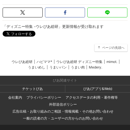
「ディズニー特集 -ウレぴあ総研」更新情報が受け取れます
ページの先頭へ
ウレぴあ総研
|
ハピママ*
|
ウレぴあ総研 ディズニー特集
|
mimot.
|
うまいめし
|
うまいパン
|
うまい肉
|
Medery.
ぴあ関連サイト
チケットぴあ
ぴあ(アプリ&Web)
会社案内
プライバシーポリシー
アクセスデータの利用・著作権等
外部送信ポリシー
広告出稿・お取り組みのご相談・情報掲載・その他お問い合わせ
一般の読者の方・ユーザーの方からのお問い合わせ