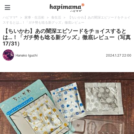
ハピママ*
ハピママ*
>
家事・生活術
>
食生活
>
【ちいかわ】あの闇深エピソードをチョイ
スするとは…！「ガチ勢も唸る新グッズ」徹底レビュー
【ちいかわ】あの闇深エピソードをチョイスすると
は…！「ガチ勢も唸る新グッズ」徹底レビュー（写真
17/31）
Hanako Iguchi
2024.1.27 22:00