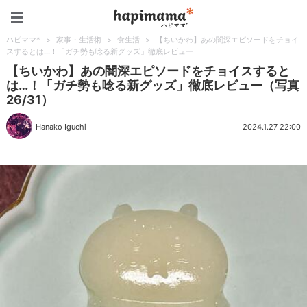
ハピママ*
ハピママ*
>
家事・生活術
>
食生活
>
【ちいかわ】あの闇深エピソードをチョイ
スするとは…！「ガチ勢も唸る新グッズ」徹底レビュー
【ちいかわ】あの闇深エピソードをチョイスすると
は…！「ガチ勢も唸る新グッズ」徹底レビュー（写真
26/31）
Hanako Iguchi
2024.1.27 22:00