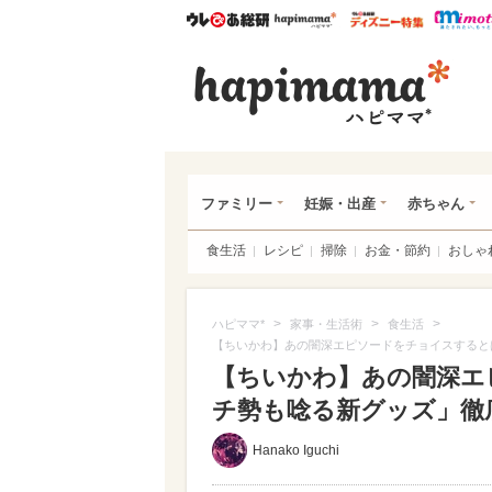
ウレぴあ総研
ハピママ*
ウレぴあ
ハピ
ファミリー
妊娠・出産
赤ちゃん
食生活
レシピ
掃除
お金・節約
おしゃ
>
>
>
ハピママ*
家事・生活術
食生活
【ちいかわ】あの闇深エピソードをチョイスすると
【ちいかわ】あの闇深エ
チ勢も唸る新グッズ」徹底レ
Hanako Iguchi