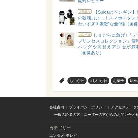
開封レビュー
【Suicaのペンギン
お役立ち
の破壊力よ…！スマホスタンド
わいすぎ＆素敵”な全9種（画
しまむらに急げ♪「デ
おしゃれ
プリンセスコレクション」便利
バッグや高見えアクセが満
（画像あり）
>
ちいかわ
#ちいかわ
お菓子
ゆめ
会社案内
プライバシーポリシー
アクセスデータ
一般の読者の方・ユーザーの方からのお問い合わ
カテゴリー
エンタメ･テレビ