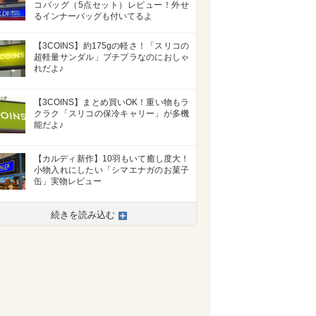
コバッグ（5点セット）レビュー！外せ
るインナーバッグも付いてるよ
【3COINS】約175gの軽さ！「スリコの
超軽量サンダル」プチプラなのにおしゃ
れだよ♪
【3COINS】まとめ買いOK！重い物もラ
クラク「スリコの保冷キャリー」が多機
能だよ♪
【カルディ新作】10羽もいて癒し度大！
小物入れにしたい「シマエナガのお菓子
缶」実物レビュー
続きを読み込む
>