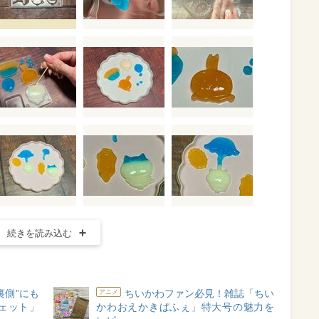
続きを読み込む
裏側”にも
ちいかわファン必見！雑誌「ちい
アニメ
ェット」
かわおえかきぱふぇ」特大号の魅力を