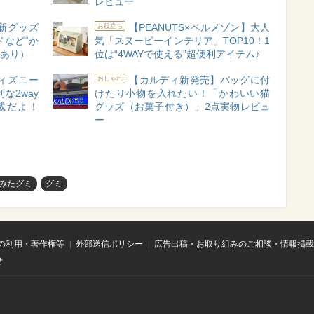
レビュー
】新グッズ
【PEANUTS×ベルメゾン】大人
お役立ち
など“か
気「スヌーピーインテリア」TOP10！1
像あり）
位は“4WAYで使える”超便利アイテム♪
ィズニー
【カルディ新発売】バッグに付
おしゃれ
な2way
けたり小物を入れたい！「かわいい猫
載だよ！
グッズ（お菓子付き）」2点実物レビュ
ー
みたグミ
グミ
の利用・著作権等
外部送信ポリシー
広告出稿・お取り組みのご相談・情報掲載
せ