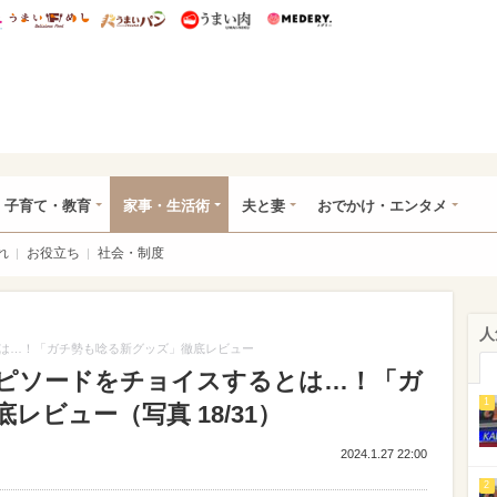
総研 ディズニー特集
mimot.
うまいめし
うまいパン
うまい肉
Medery.
ママ*
子育て・教育
家事・生活術
夫と妻
おでかけ・エンタメ
れ
お役立ち
社会・制度
人
は…！「ガチ勢も唸る新グッズ」徹底レビュー
ピソードをチョイスするとは…！「ガ
1
ビュー（写真 18/31）
2024.1.27 22:00
2