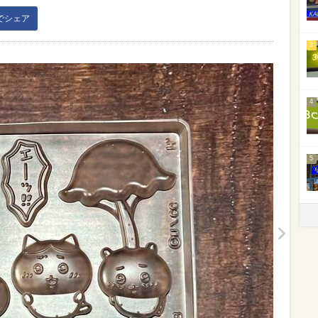
kでシェア
3
4
5