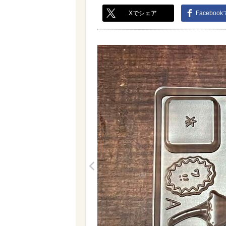
Xでシェア
Faceboo
<