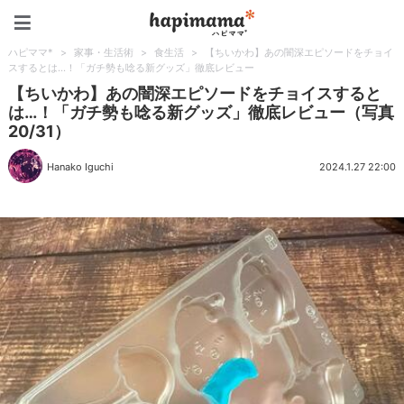
ハピママ*
ハピママ*
>
家事・生活術
>
食生活
>
【ちいかわ】あの闇深エピソードをチョイ
スするとは…！「ガチ勢も唸る新グッズ」徹底レビュー
【ちいかわ】あの闇深エピソードをチョイスすると
は…！「ガチ勢も唸る新グッズ」徹底レビュー（写真
20/31）
Hanako Iguchi
2024.1.27 22:00