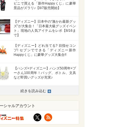
ビニで買える「新作Happyくじ」に豪華
景品がズラリ♪【8/7販売開始】
【ディズニー】日本中の“激かわ最新グッ
ズ”が大集合！「日本最大級グッズイベン
ト」現地の人気アイテムをレポ【8/16ま
で】
【ディズニー】どれ当てる? 目指せコン
プ! セブンでできる「ディズニー新作
Happyくじ」に豪華グッズ大集合!!
【ハンズ×ディズニー】ハンズ50周年×プ
ーさん100周年！バッグ、ボトル、文具
など即買いグッズが充実♪
続きを読み込む
ーシャルアカウント
X
RSS
>