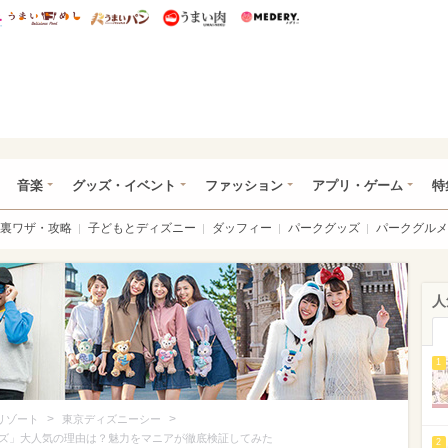
総研 ディズニー特集
mimot.
うまいめし
うまいパン
うまい肉
Medery.
ズニー特集 -ウレぴあ総研
音楽
グッズ・イベント
ファッション
アプリ・ゲーム
特
裏ワザ・攻略
子どもとディズニー
ダッフィー
パークグッズ
パークグルメ
人
1
>
>
リゾート
東京ディズニーシー
ズ」大人気の理由は？魅力をマニアが徹底検証してみた
2