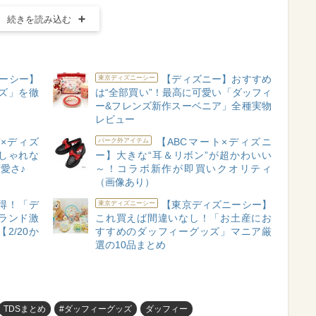
続きを読み込む
ーシー】
【ディズニー】おすすめ
東京ディズニーシー
ッズ」を徹
は“全部買い”！最高に可愛い「ダッフィ
ー&フレンズ新作スーベニア」全種実物
レビュー
T×ディズ
【ABCマート×ディズニ
パーク外アイテム
しゃれな
ー】大きな“耳＆リボン”が超かわいい
愛さ♪
～！コラボ新作が即買いクオリティ
（画像あり）
得！「デ
【東京ディズニーシー】
東京ディズニーシー
ランド激
これ買えば間違いなし！「お土産にお
2/20か
すすめのダッフィーグッズ」マニア厳
選の10品まとめ
TDSまとめ
#ダッフィーグッズ
ダッフィー