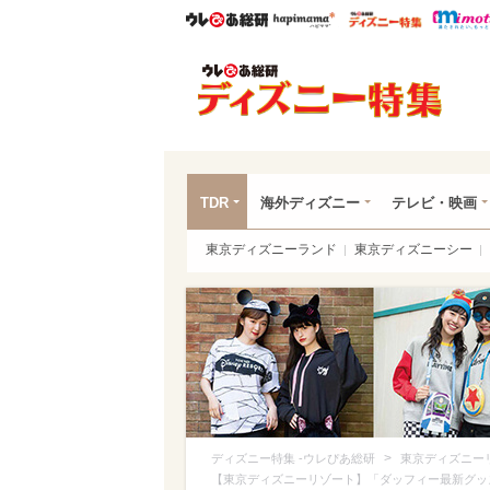
ウレぴあ総研
ハピママ*
ウレぴあ
ディ
TDR
海外ディズニー
テレビ・映画
東京ディズニーランド
東京ディズニーシー
>
ディズニー特集 -ウレぴあ総研
東京ディズニー
【東京ディズニーリゾート】「ダッフィー最新グッ