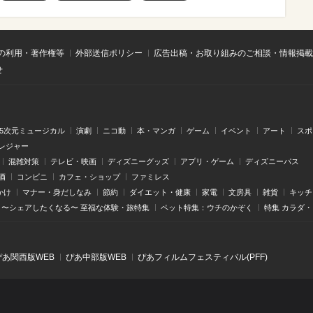
の利用・著作権等
外部送信ポリシー
広告出稿・お取り組みのご相談・情報掲載
せ
.5次元ミュージカル
演劇
ニコ動
本・マンガ
ゲーム
イベント
アート
スポ
レジャー
混雑対策
テレビ・映画
ディズニーグッズ
アプリ・ゲーム
ディズニーパス
酒
コンビニ
カフェ・ショップ
ファミレス
かけ
マナー・身だしなみ
節約
ダイエット・健康
家電
文房具
雑貨
キッチ
〜シェアしたくなる〜 至福な体験・旅特集
ペット特集：ウチのかぞく
特集 カラダ
ぴあ関⻄版WEB
ぴあ中部版WEB
ぴあフィルムフェスティバル(PFF)