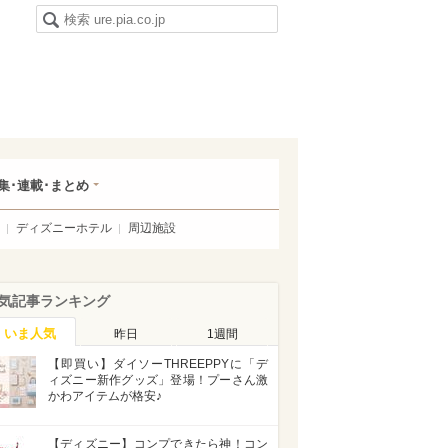
集･連載･まとめ
ディズニーホテル
周辺施設
気記事ランキング
いま人気
昨日
1週間
【即買い】ダイソーTHREEPPYに「デ
ィズニー新作グッズ」登場！プーさん激
かわアイテムが格安♪
【ディズニー】コンプできたら神！コン