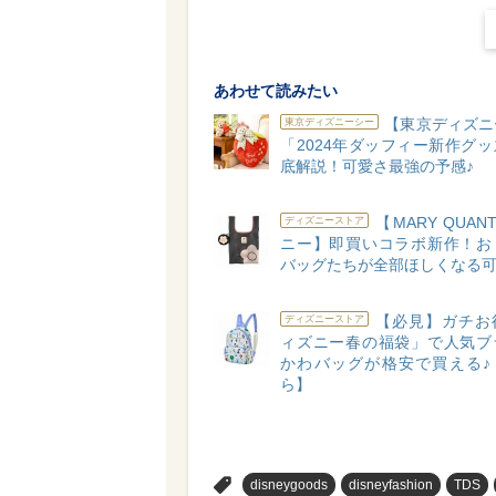
あわせて読みたい
【東京ディズニ
東京ディズニーシー
「2024年ダッフィー新作グ
底解説！可愛さ最強の予感♪
【MARY QUAN
ディズニーストア
ニー】即買いコラボ新作！お
バッグたちが全部ほしくなる可
【必見】ガチお
ディズニーストア
ィズニー春の福袋」で人気ブ
かわバッグが格安で買える♪【
ら】
>
disneygoods
disneyfashion
TDS