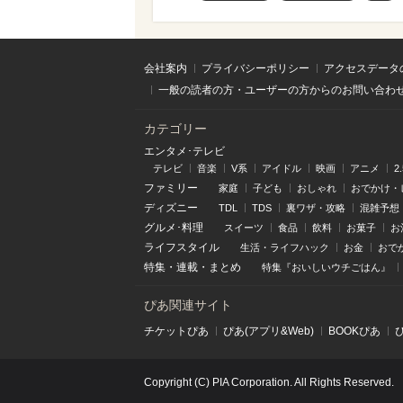
会社案内
プライバシーポリシー
アクセスデータ
一般の読者の方・ユーザーの方からのお問い合わ
カテゴリー
エンタメ･テレビ
テレビ
音楽
V系
アイドル
映画
アニメ
2
ファミリー
家庭
子ども
おしゃれ
おでかけ・
ディズニー
TDL
TDS
裏ワザ・攻略
混雑予想
グルメ･料理
スイーツ
食品
飲料
お菓子
お
ライフスタイル
生活・ライフハック
お金
おで
特集
・
連載
・
まとめ
特集『おいしいウチごはん』
ぴあ関連サイト
チケットぴあ
ぴあ(アプリ&Web)
BOOKぴあ
Copyright (C) PIA Corporation. All Rights Reserved.