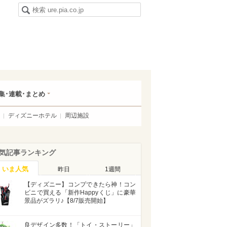
集･連載･まとめ
ディズニーホテル
周辺施設
気記事ランキング
いま人気
昨日
1週間
【ディズニー】コンプできたら神！コン
ビニで買える「新作Happyくじ」に豪華
景品がズラリ♪【8/7販売開始】
良デザイン多数！「トイ・ストーリー」