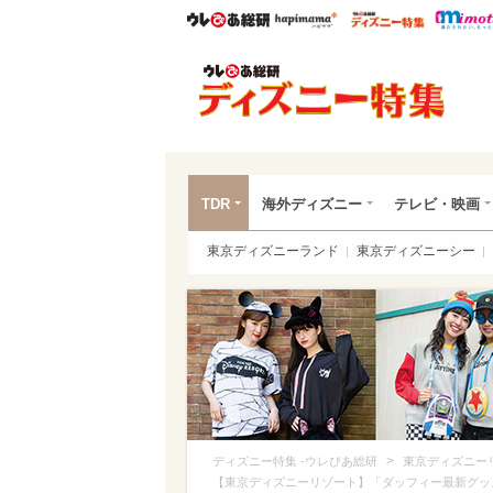
ウレぴあ総研
ハピママ*
ウレぴあ
ディ
TDR
海外ディズニー
テレビ・映画
東京ディズニーランド
東京ディズニーシー
>
ディズニー特集 -ウレぴあ総研
東京ディズニー
【東京ディズニーリゾート】「ダッフィー最新グッ