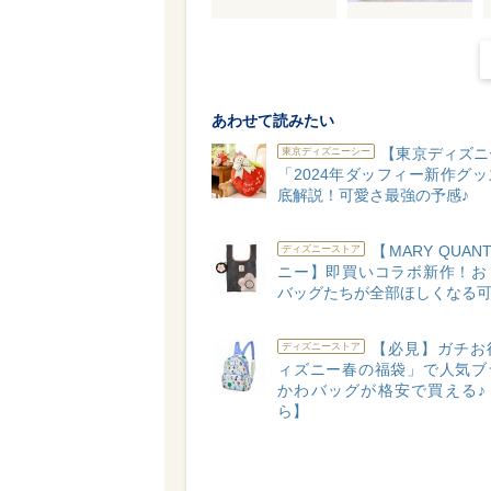
あわせて読みたい
【東京ディズニ
東京ディズニーシー
「2024年ダッフィー新作グ
底解説！可愛さ最強の予感♪
【MARY QUAN
ディズニーストア
ニー】即買いコラボ新作！お
バッグたちが全部ほしくなる可
【必見】ガチお
ディズニーストア
ィズニー春の福袋」で人気ブ
かわバッグが格安で買える♪【
ら】