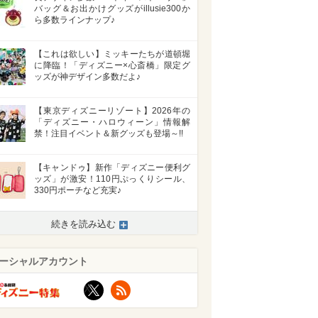
バッグ＆お出かけグッズがillusie300か
ら多数ラインナップ♪
【これは欲しい】ミッキーたちが道頓堀
に降臨！「ディズニー×心斎橋」限定グ
ッズが神デザイン多数だよ♪
【東京ディズニーリゾート】2026年の
「ディズニー・ハロウィーン」情報解
禁！注目イベント＆新グッズも登場～!!
【キャンドゥ】新作「ディズニー便利グ
ッズ」が激安！110円ぷっくりシール、
330円ポーチなど充実♪
続きを読み込む
ーシャルアカウント
X
RSS