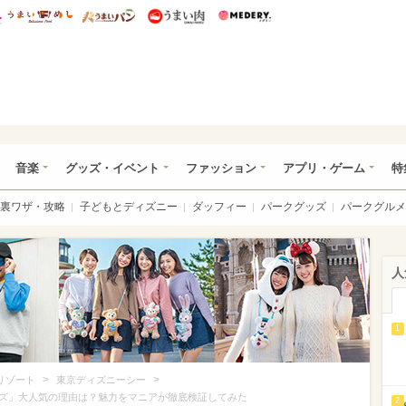
総研 ディズニー特集
mimot.
うまいめし
うまいパン
うまい肉
Medery.
ズニー特集 -ウレぴあ総研
音楽
グッズ・イベント
ファッション
アプリ・ゲーム
特
裏ワザ・攻略
子どもとディズニー
ダッフィー
パークグッズ
パークグルメ
人
1
>
>
リゾート
東京ディズニーシー
ズ」大人気の理由は？魅力をマニアが徹底検証してみた
2