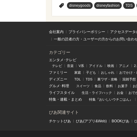
>
disneygoods
disneyfashion
TDS
会社案内
プライバシーポリシー
アクセスデータ
一般の読者の方・ユーザーの方からのお問い合わ
カテゴリー
エンタメ･テレビ
テレビ
音楽
V系
アイドル
映画
アニメ
2
ファミリー
家庭
子ども
おしゃれ
おでかけ・
ディズニー
TDL
TDS
裏ワザ・攻略
混雑予想
グルメ･料理
スイーツ
食品
飲料
お菓子
お
ライフスタイル
生活・ライフハック
お金
おで
特集
・
連載
・
まとめ
特集『おいしいウチごはん』
ぴあ関連サイト
チケットぴあ
ぴあ(アプリ&Web)
BOOKぴあ