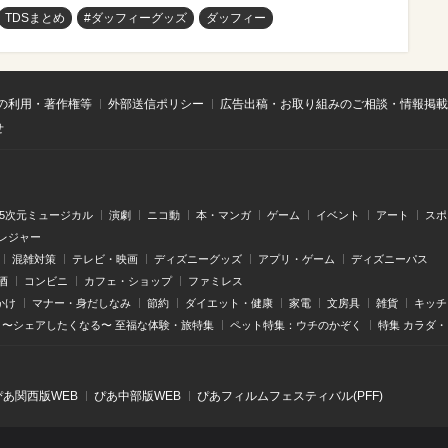
TDSまとめ
#ダッフィーグッズ
ダッフィー
の利用・著作権等
外部送信ポリシー
広告出稿・お取り組みのご相談・情報掲載
せ
.5次元ミュージカル
演劇
ニコ動
本・マンガ
ゲーム
イベント
アート
スポ
レジャー
混雑対策
テレビ・映画
ディズニーグッズ
アプリ・ゲーム
ディズニーパス
酒
コンビニ
カフェ・ショップ
ファミレス
かけ
マナー・身だしなみ
節約
ダイエット・健康
家電
文房具
雑貨
キッチ
〜シェアしたくなる〜 至福な体験・旅特集
ペット特集：ウチのかぞく
特集 カラダ
ぴあ関⻄版WEB
ぴあ中部版WEB
ぴあフィルムフェスティバル(PFF)