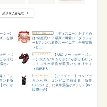
続きを読み込む
ーシー】
【ディズニー】おすすめ
東京ディズニーシー
ッズ」を徹
は“全部買い”！最高に可愛い「ダッフィ
ー&フレンズ新作スーベニア」全種実物
レビュー
T×ディズ
【ABCマート×ディズニ
パーク外アイテム
しゃれな
ー】大きな“耳＆リボン”が超かわいい
愛さ♪
～！コラボ新作が即買いクオリティ
（画像あり）
得！「デ
【ディズニー】コンプで
パーク外アイテム
ランド激
きたら神！コンビニで買える「新作
2/20か
Happyくじ」に豪華景品がズラリ♪【8/7
販売開始】