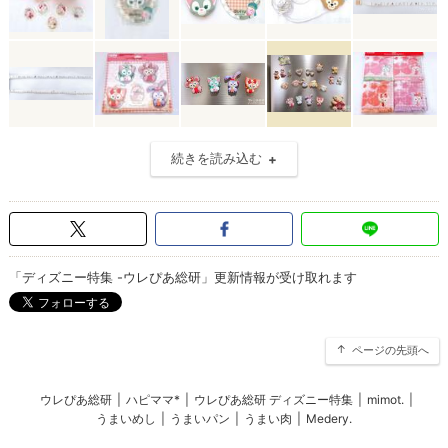
続きを読み込む
「ディズニー特集 -ウレぴあ総研」更新情報が受け取れます
ページの先頭へ
ウレぴあ総研
|
ハピママ*
|
ウレぴあ総研 ディズニー特集
|
mimot.
|
うまいめし
|
うまいパン
|
うまい肉
|
Medery.