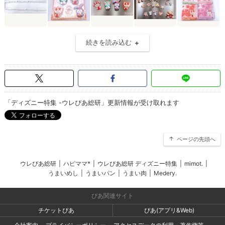
続きを読み込む
「ディズニー特集 -ウレぴあ総研」更新情報が受け取れます
ページの先頭へ
ウレぴあ総研
|
ハピママ*
|
ウレぴあ総研 ディズニー特集
|
mimot.
|
うまいめし
|
うまいパン
|
うまい肉
|
Medery.
ぴあ関連サイト
チケットぴあ
ぴあ(アプリ&Web)