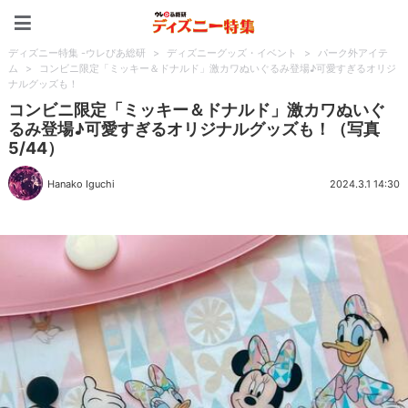
ディズニー特集 -ウレぴあ
ディズニー特集 -ウレぴあ総研
>
ディズニーグッズ・イベント
>
パーク外アイテ
ム
>
コンビニ限定「ミッキー＆ドナルド」激カワぬいぐるみ登場♪可愛すぎるオリジ
ナルグッズも！
コンビニ限定「ミッキー＆ドナルド」激カワぬいぐ
るみ登場♪可愛すぎるオリジナルグッズも！（写真
5/44）
Hanako Iguchi
2024.3.1 14:30