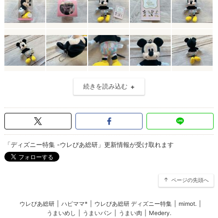
続きを読み込む
「ディズニー特集 -ウレぴあ総研」更新情報が受け取れます
ページの先頭へ
ウレぴあ総研
|
ハピママ*
|
ウレぴあ総研 ディズニー特集
|
mimot.
|
うまいめし
|
うまいパン
|
うまい肉
|
Medery.