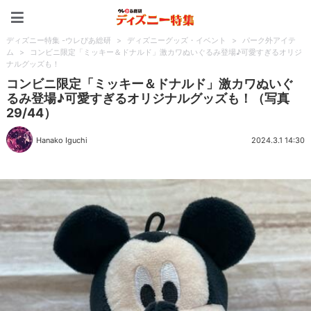
ディズニー特集 -ウレぴあ
ディズニー特集 -ウレぴあ総研
>
ディズニーグッズ・イベント
>
パーク外アイテ
ム
>
コンビニ限定「ミッキー＆ドナルド」激カワぬいぐるみ登場♪可愛すぎるオリジ
ナルグッズも！
コンビニ限定「ミッキー＆ドナルド」激カワぬいぐ
るみ登場♪可愛すぎるオリジナルグッズも！（写真
29/44）
Hanako Iguchi
2024.3.1 14:30