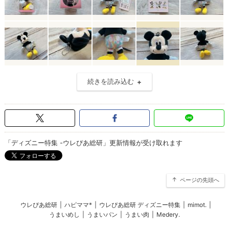
続きを読み込む
「ディズニー特集 -ウレぴあ総研」更新情報が受け取れます
ページの先頭へ
ウレぴあ総研
|
ハピママ*
|
ウレぴあ総研 ディズニー特集
|
mimot.
|
うまいめし
|
うまいパン
|
うまい肉
|
Medery.