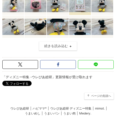
続きを読み込む
「ディズニー特集 -ウレぴあ総研」更新情報が受け取れます
ページの先頭へ
ウレぴあ総研
|
ハピママ*
|
ウレぴあ総研 ディズニー特集
|
mimot.
|
うまいめし
|
うまいパン
|
うまい肉
|
Medery.