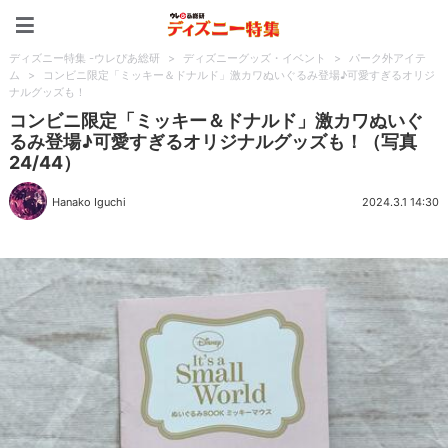
ディズニー特集 -ウレぴあ
ディズニー特集 -ウレぴあ総研
>
ディズニーグッズ・イベント
>
パーク外アイテ
ム
>
コンビニ限定「ミッキー＆ドナルド」激カワぬいぐるみ登場♪可愛すぎるオリジ
ナルグッズも！
コンビニ限定「ミッキー＆ドナルド」激カワぬいぐ
るみ登場♪可愛すぎるオリジナルグッズも！（写真
24/44）
Hanako Iguchi
2024.3.1 14:30