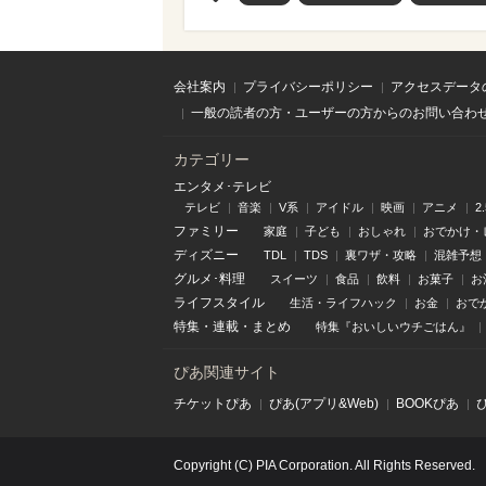
会社案内
プライバシーポリシー
アクセスデータ
一般の読者の方・ユーザーの方からのお問い合わ
カテゴリー
エンタメ･テレビ
テレビ
音楽
V系
アイドル
映画
アニメ
2
ファミリー
家庭
子ども
おしゃれ
おでかけ・
ディズニー
TDL
TDS
裏ワザ・攻略
混雑予想
グルメ･料理
スイーツ
食品
飲料
お菓子
お
ライフスタイル
生活・ライフハック
お金
おで
特集
・
連載
・
まとめ
特集『おいしいウチごはん』
ぴあ関連サイト
チケットぴあ
ぴあ(アプリ&Web)
BOOKぴあ
Copyright (C) PIA Corporation. All Rights Reserved.