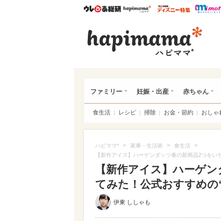
ウレぴあ総研
ハピママ*
ウレぴあ
ハピ
ファミリー
妊娠・出産
赤ちゃん
食生活
レシピ
掃除
お金・節約
おしゃ
>
>
>
ハピママ*
家事・生活術
食生活
【新作アイス】ハーゲンダッツ春の新商品2つをいち
【新作アイス】ハーゲン
てみた！公式おすすめの“裏
伊東 ししゃも