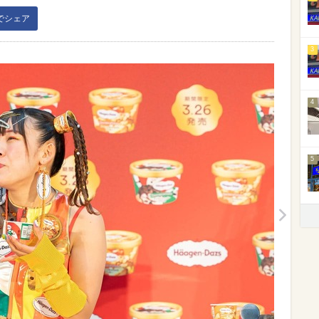
kでシェア
3
4
5