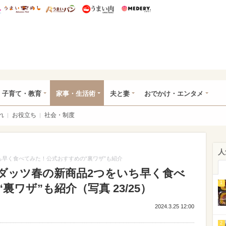
総研 ディズニー特集
mimot.
うまいめし
うまいパン
うまい肉
Medery.
ママ*
子育て・教育
家事・生活術
夫と妻
おでかけ・エンタメ
れ
お役立ち
社会・制度
人
早く食べてみた！公式おすすめの“裏ワザ”も紹介
ダッツ春の新商品2つをいち早く食べ
1
ワザ”も紹介（写真 23/25）
2024.3.25 12:00
2