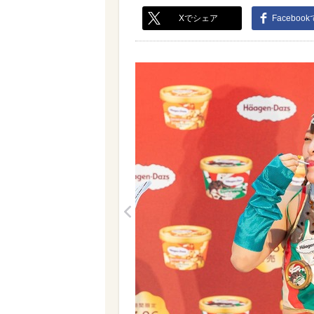
Xでシェア
Faceboo
<