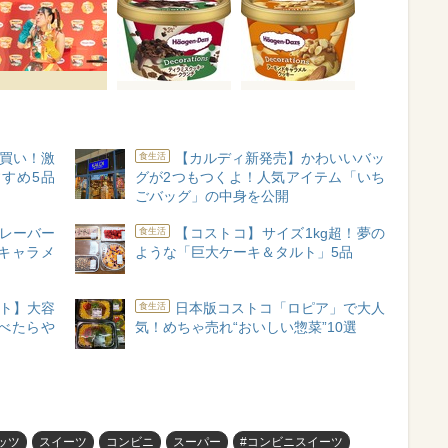
買い！激
【カルディ新発売】かわいいバッ
食生活
すめ5品
グが2つもつくよ！人気アイテム「いち
ごバッグ」の中身を公開
レーバー
【コストコ】サイズ1kg超！夢の
食生活
キャラメ
ような「巨大ケーキ＆タルト」5品
ト】大容
日本版コストコ「ロピア」で大人
食生活
べたらや
気！めちゃ売れ“おいしい惣菜”10選
ッツ
スイーツ
コンビニ
スーパー
#コンビニスイーツ