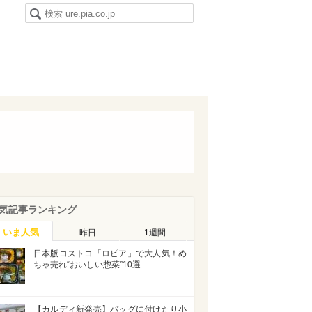
気記事ランキング
いま人気
昨日
1週間
日本版コストコ「ロピア」で大人気！め
ちゃ売れ“おいしい惣菜”10選
【カルディ新発売】バッグに付けたり小