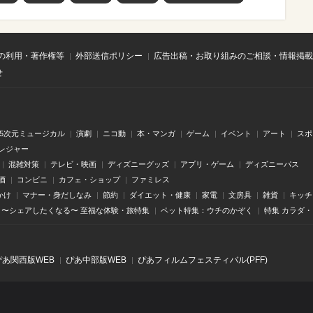
の利用・著作権等
外部送信ポリシー
広告出稿・お取り組みのご相談・情報掲載
せ
.5次元ミュージカル
演劇
ニコ動
本・マンガ
ゲーム
イベント
アート
スポ
レジャー
混雑対策
テレビ・映画
ディズニーグッズ
アプリ・ゲーム
ディズニーパス
酒
コンビニ
カフェ・ショップ
ファミレス
かけ
マナー・身だしなみ
節約
ダイエット・健康
家電
文房具
雑貨
キッチ
〜シェアしたくなる〜 至福な体験・旅特集
ペット特集：ウチのかぞく
特集 カラダ
ぴあ関⻄版WEB
ぴあ中部版WEB
ぴあフィルムフェスティバル(PFF)