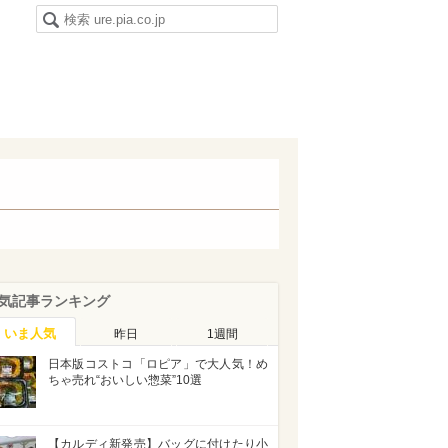
気記事ランキング
いま人気
昨日
1週間
日本版コストコ「ロピア」で大人気！め
ちゃ売れ“おいしい惣菜”10選
【カルディ新発売】バッグに付けたり小