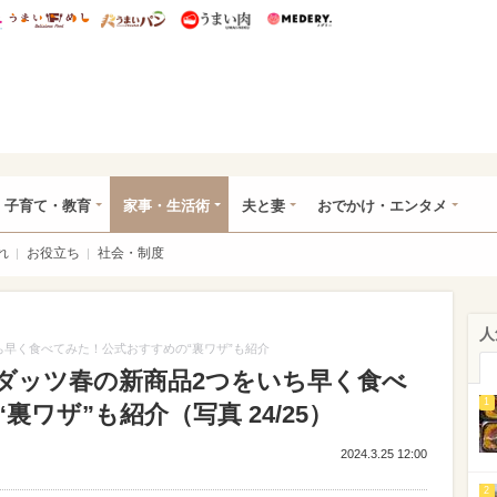
総研 ディズニー特集
mimot.
うまいめし
うまいパン
うまい肉
Medery.
ママ*
子育て・教育
家事・生活術
夫と妻
おでかけ・エンタメ
れ
お役立ち
社会・制度
人
早く食べてみた！公式おすすめの“裏ワザ”も紹介
ダッツ春の新商品2つをいち早く食べ
1
ワザ”も紹介（写真 24/25）
2024.3.25 12:00
2