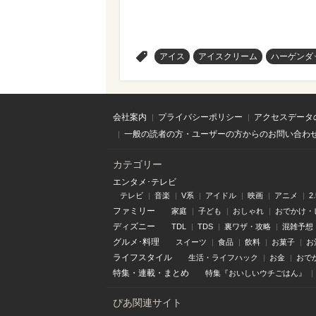
>
アイス
アイスクリーム
ハーゲンダ
会社案内
プライバシーポリシー
アクセスデータ
一般の読者の方・ユーザーの方からのお問い合わ
カテゴリー
エンタメ･テレビ
テレビ
音楽
V系
アイドル
映画
アニメ
2
ファミリー
家庭
子ども
おしゃれ
おでかけ・
ディズニー
TDL
TDS
裏ワザ・攻略
混雑予想
グルメ･料理
スイーツ
食品
飲料
お菓子
お
ライフスタイル
生活・ライフハック
お金
おで
特集
・
連載
・
まとめ
特集『おいしいウチごはん』
ぴあ関連サイト