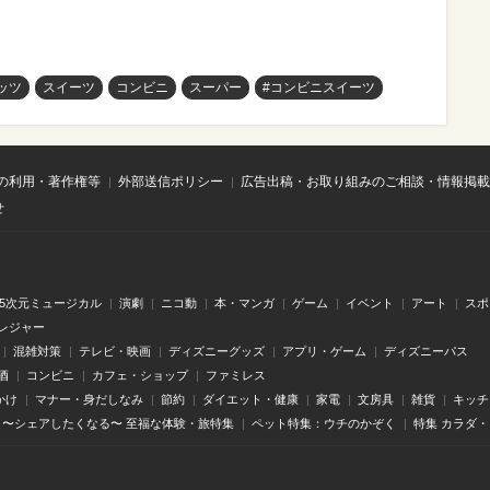
ッツ
スイーツ
コンビニ
スーパー
#コンビニスイーツ
の利用・著作権等
外部送信ポリシー
広告出稿・お取り組みのご相談・情報掲載
せ
.5次元ミュージカル
演劇
ニコ動
本・マンガ
ゲーム
イベント
アート
スポ
レジャー
混雑対策
テレビ・映画
ディズニーグッズ
アプリ・ゲーム
ディズニーパス
酒
コンビニ
カフェ・ショップ
ファミレス
かけ
マナー・身だしなみ
節約
ダイエット・健康
家電
文房具
雑貨
キッチ
〜シェアしたくなる〜 至福な体験・旅特集
ペット特集：ウチのかぞく
特集 カラダ