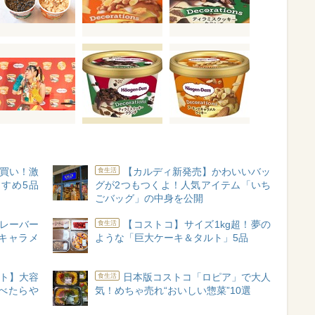
買い！激
【カルディ新発売】かわいいバッ
食生活
すめ5品
グが2つもつくよ！人気アイテム「いち
ごバッグ」の中身を公開
レーバー
【コストコ】サイズ1kg超！夢の
食生活
キャラメ
ような「巨大ケーキ＆タルト」5品
ト】大容
日本版コストコ「ロピア」で大人
食生活
べたらや
気！めちゃ売れ“おいしい惣菜”10選