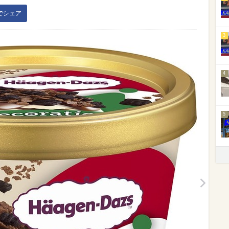
kでシェア
3
4
5