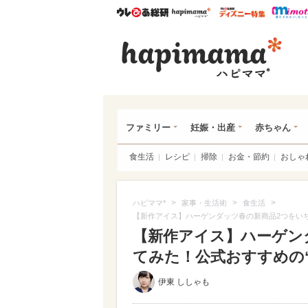
ウレぴあ総研
ハピママ*
ウレぴあ
ハピ
ファミリー
妊娠・出産
赤ちゃん
食生活
レシピ
掃除
お金・節約
おしゃ
>
>
>
ハピママ*
家事・生活術
食生活
【新作アイス】ハーゲンダッツ春の新商品2つをいち
【新作アイス】ハーゲン
てみた！公式おすすめの“裏
伊東 ししゃも