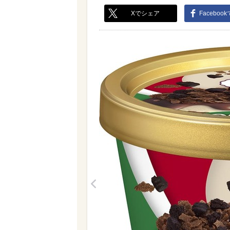
Xでシェア
Faceboo
<