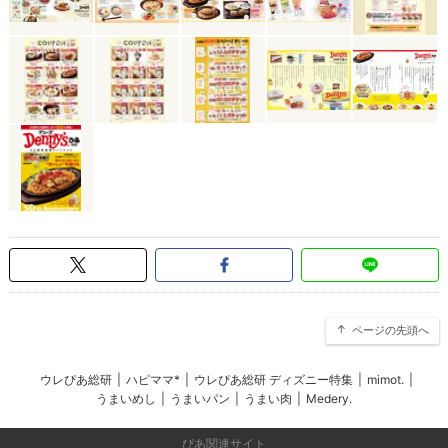
ページの先頭へ
ウレぴあ総研
|
ハピママ*
|
ウレぴあ総研 ディズニー特集
|
mimot.
|
うまいめし
|
うまいパン
|
うまい肉
|
Medery.
ぴあ関連サイト