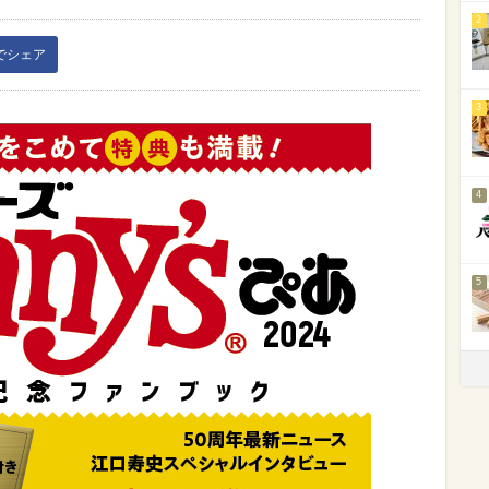
2
kでシェア
3
4
5