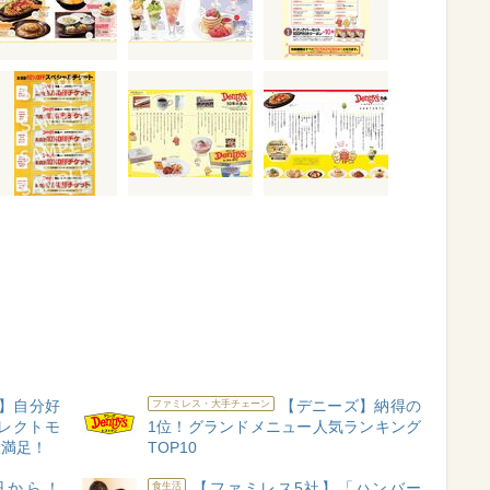
】自分好
【デニーズ】納得の
ファミレス・大手チェーン
レクトモ
1位！グランドメニュー人気ランキング
大満足！
TOP10
円から！
【ファミレス5社】「ハンバー
食生活