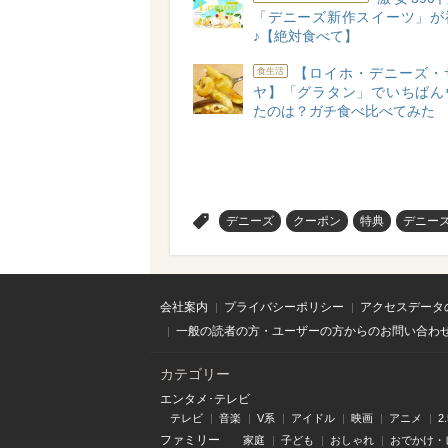
「デニーズ新作スイーツ」が
♪【絶対食べて】
【ロイホ・デニーズ・
食生活
ヤ】「グラタン」でいちばん
たのは？ガチ食べ比べてみた
>
デニーズ
クーポン
特典
デニー
会社案内
プライバシーポリシー
アクセスデータ
一般の読者の方・ユーザーの方からのお問い合わ
カテゴリー
エンタメ･テレビ
テレビ
音楽
V系
アイドル
映画
アニメ
2
ファミリー
家庭
子ども
おしゃれ
おでかけ・