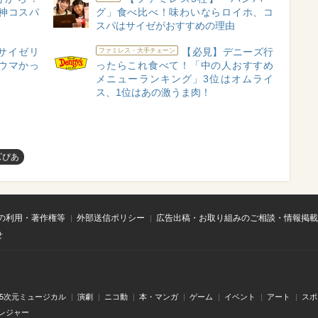
神コスパ
グ」食べ比べ！味わいならロイホ、コ
スパはサイゼがおすすめの理由
サイゼリ
【必見】デニーズ行
ファミレス・大手チェーン
ウマかっ
ったらこれ食べて！「中の人おすすめ
メニューランキング」3位はオムライ
ス、1位はあの激うま肉！
ズぴあ
の利用・著作権等
外部送信ポリシー
広告出稿・お取り組みのご相談・情報掲載
せ
.5次元ミュージカル
演劇
ニコ動
本・マンガ
ゲーム
イベント
アート
スポ
レジャー