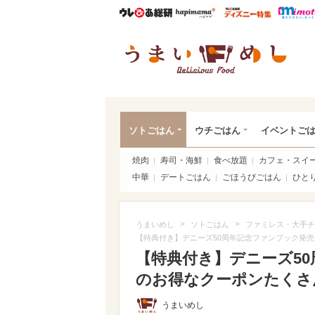
ウレぴあ総研
ハピママ*
ウレぴあ
うま
ソトごはん
ウチごはん
イベントご
焼肉
寿司・海鮮
食べ放題
カフェ・スイ
中華
デートごはん
ごほうびごはん
ひと
>
>
うまいめし
ソトごはん
ファミレス・大手チ
【特典付き】デニーズ50周年記念ファンブック発売
【特典付き】デニーズ50
のお得なクーポンたくさん！
うまいめし