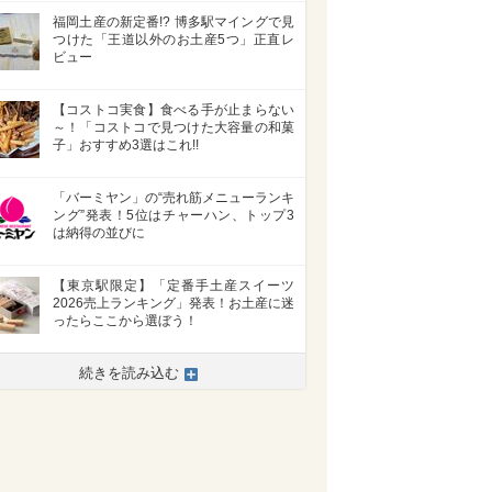
福岡土産の新定番!? 博多駅マイングで見
つけた「王道以外のお土産5つ」正直レ
ビュー
【コストコ実食】食べる手が止まらない
～！「コストコで見つけた大容量の和菓
子」おすすめ3選はこれ!!
「バーミヤン」の“売れ筋メニューランキ
ング”発表！5位はチャーハン、トップ3
は納得の並びに
【東京駅限定】「定番手土産スイーツ
2026売上ランキング」発表！お土産に迷
ったらここから選ぼう！
続きを読み込む