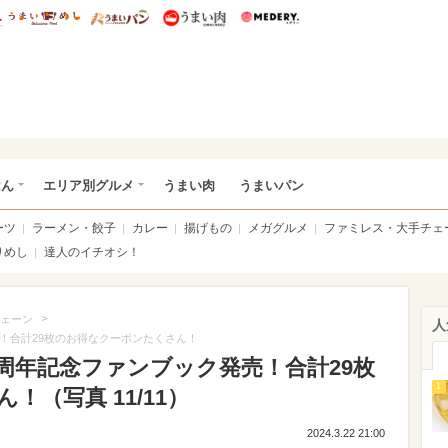
総研 ディズニー特集
mimot.
うまいめし
うまいパン
うまい肉
Medery.
いめし
はん
エリア別グルメ
うまい肉
うまいパン
ーツ
ラーメン・餃子
カレー
揚げもの
メガグルメ
ファミレス・大手チェ
りめし
達人のイチオシ！
>
ェーン
人
！合計29枚のお得なクーポンたくさん！
周年記念ファンブック発売！合計29枚
1
（写真 11/11）
2024.3.22 21:00